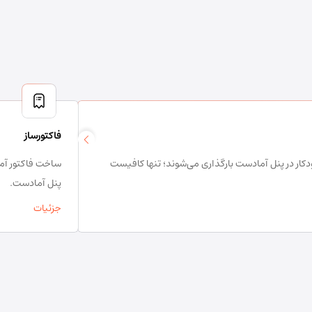
فاکتورساز
کار در پنل آمادست بارگذاری می‌شوند؛ تنها کافیست
ساخت فاکتور آم
پنل آمادست.
جزئیات