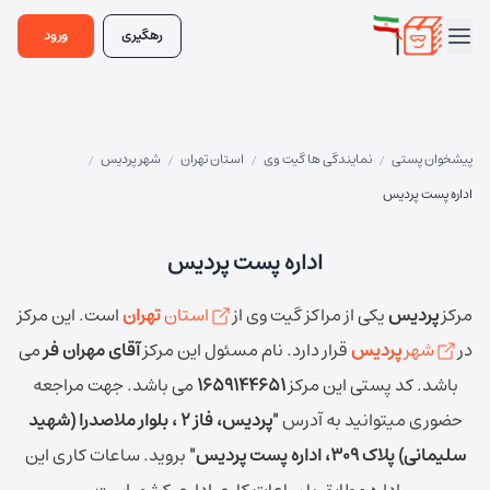
رهگیری
ورود
پیشخوان پستی
نمایندگی ها گیت وی
استان تهران
شهر پردیس
/
/
/
/
اداره پست پردیس
اداره پست پردیس
مرکز
پردیس
یکی از مراکز گیت وی از
استان
تهران
است.
این مرکز
در
شهر
پردیس
قرار دارد.
نام مسئول این مرکز
آقای مهران فر
می
باشد.
کد پستی این مرکز
1659144651
می باشد.
جهت مراجعه
حضوری میتوانید به آدرس
"پردیس، فاز 2 ، بلوار ملاصدرا (شهید
سلیمانی) پلاک 309، اداره پست پردیس"
بروید.
ساعات کاری این