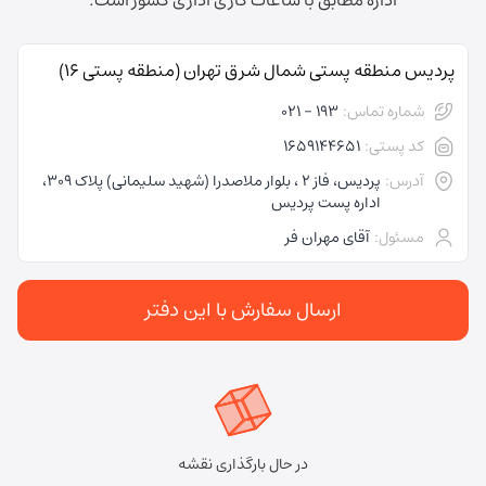
اداره مطابق با ساعات کاری اداری کشور است.
پردیس منطقه پستی شمال شرق تهران (منطقه پستی 16)
شماره تماس:
193 - 021
کد پستی:
1659144651
آدرس:
پردیس، فاز 2 ، بلوار ملاصدرا (شهید سلیمانی) پلاک 309،
اداره پست پردیس
مسئول:
آقای مهران فر
ارسال سفارش با این دفتر
در حال بارگذاری نقشه