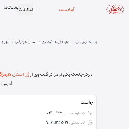
برنامک‌ها
آمادست
امکانات
پیشخوان پستی
نمایندگی ها گیت وی
استان هرمزگان
شهر جا
/
/
/
مرکز
جاسک
یکی از مراکز گیت وی از
استان
هرمزگ
آدرس
"
جاسک
شماره تماس:
193 - 021
کد پستی:
7979136599