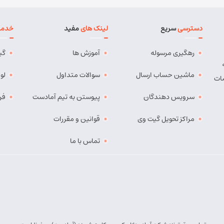
دسترسی
سریع
لینک های
مفید
خدما
رهگیری مرسوله
آموزش ها
گی
ماشین حساب ارسال
سوالات متداول
لو
ات
سرویس دهندگان
پیوستن به تیم آمادست
فر
مراکز تحویل گیت وی
قوانین و مقررات
تماس با ما