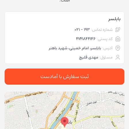
است.
بابلسر
شماره تماس:
193 - 021
کد پستی:
4741844146
آدرس:
بابلسر، امام خمینی، شهید باهنر
مسئول:
مهدی قلیچ
ثبت سفارش با آمادست
در حال بارگذاری نقشه