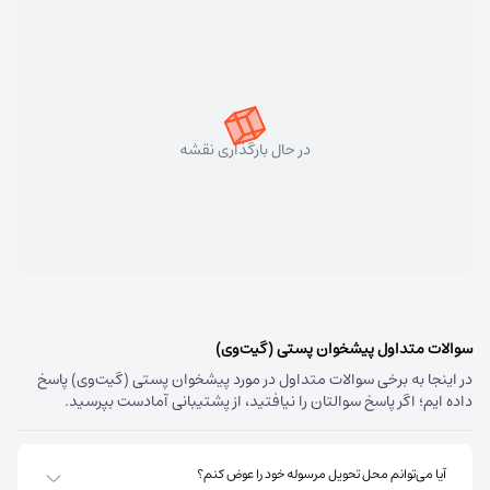
شماره تماس:
193 - 021
کد پستی:
4134611999
آدرس:
رشت میدان شهرداری
مسئول:
آقای ایرانیار
در حال بارگذاری نقشه
شاندرمن ماسال
شماره تماس:
193 - 021
کد پستی:
4381173981
آدرس:
بازارجمعه، شاندرمن - ضیابر، بین ساحل و میدان شهدا
مسئول:
آقای زارع
سوالات متداول پیشخوان پستی (گیت‌وی)
در اینجا به برخی سوالات متداول در مورد پیشخوان پستی (گیت‌وی) پاسخ
داده ایم؛ اگر پاسخ سوالتان را نیافتید، از پشتیبانی آمادست بپرسید.
املش
شماره تماس:
193 - 021
آیا می‌توانم محل تحویل مرسوله خود را عوض کنم؟
کد پستی:
4495173387