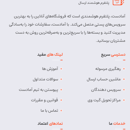
مسئول:
پلتفرم هوشمند ارسال
آقای نجف زاده
آمادست، پلتفرم هوشمندی است که فروشگاه‌های آنلاین را به بهترین
بندرانزلی
سرویس‌های پستی متصل می‌کند. با آمادست، سفارشات خود را به‌سادگی
شماره تماس:
193 - 021
مدیریت کنید و بسته‌ها را با سریع‌ترین و به‌صرفه‌ترین روش به دست
مشتریان برسانید.
کد پستی:
4314695789
آدرس:
بندر انزلی، بلوار تکاوران، بلوار بزرگ قدس
دسترسی
سریع
لینک های
مفید
مسئول:
آقای شکرالهی
رهگیری مرسوله
آموزش ها
تالش
ماشین حساب ارسال
سوالات متداول
شماره تماس:
193 - 021
سرویس دهندگان
پیوستن به تیم آمادست
کد پستی:
4371935753
مراکز تحویل گیت وی
قوانین و مقررات
آدرس:
تالش، امام خمینی، خرمشهر، بین مؤیدی و بهاران
تماس با ما
مسئول:
آقای مجیدنیا
خدمات
ما
نمادهای
اعتماد