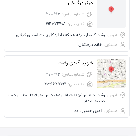
مرکزی گیلان
شماره تماس:
193 - 021
کد پستی:
4163764811
آدرس:
رشت گلسار طبقه همکف اداره کل پست استان گیلان
مسئول:
خانم درخشان
شهید قندی رشت
شماره تماس:
193 - 021
کد پستی:
4176675714
آدرس:
رشت خیابان شهدا خیابان لاهیجان سه راه فلسطین جنب
کمیته امداد
مسئول:
امین حسن زاده
شهرداری رشت