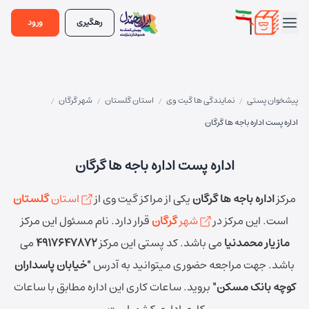
رهگیری
ورود
پیشخوان پستی
نمایندگی ها گیت وی
استان گلستان
شهر گرگان
/
/
/
/
اداره پست اداره باجه ها گرگان
اداره پست اداره باجه ها گرگان
مرکز
اداره باجه ها گرگان
یکی از مراکز گیت وی از
استان
گلستان
است.
این مرکز در
شهر
گرگان
قرار دارد.
نام مسئول این مرکز
مازیار محمدنیا
می باشد.
کد پستی این مرکز
4917647872
می
باشد.
جهت مراجعه حضوری میتوانید به آدرس
"خیابان پاسداران
کوچه بانک مسکن"
بروید.
ساعات کاری این اداره مطابق با ساعات