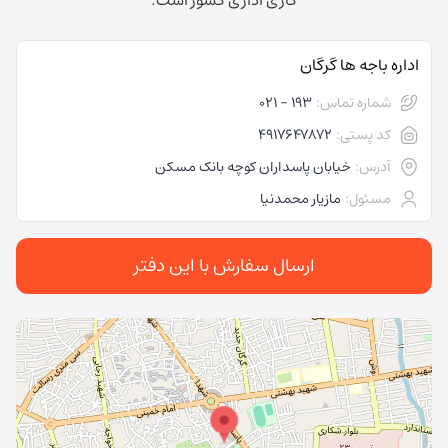
کاری اداری کشور است.
اداره باجه ها گرگان
شماره تماس:
193 - 021
کد پستی:
4917647872
آدرس:
خیابان پاسداران کوچه بانک مسکن
مسئول:
مازیار محمدنیا
ارسال سفارش با این دفتر
در حال بارگذاری نقشه