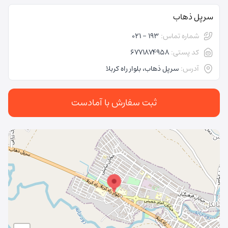
سرپل ذهاب
شماره تماس:
193 - 021
کد پستی:
6771874958
آدرس:
سرپل ذهاب، بلوار راه کربلا
ثبت سفارش با آمادست
در حال بارگذاری نقشه