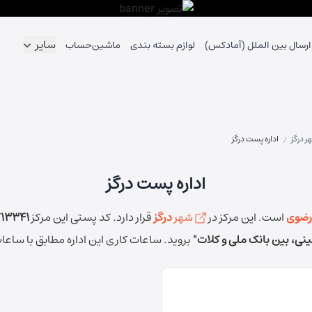
سایر
ارسال بین الملل (آمادکس)
لوازم بسته بندی
ماشین‌حساب
ر درگز
اداره پست درگز
/
اداره پست درگز
رضوی
است.
این مرکز در
شهر
درگز
قرار دارد.
کد پستی این مرکز
713341
مینی، بین بانک ملی و کلات"
بروید.
ساعات کاری این اداره مطابق با ساعا