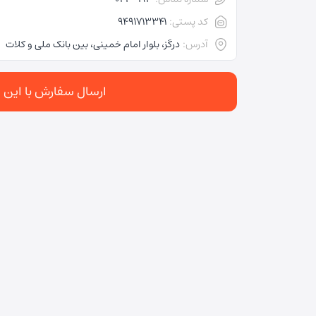
کد پستی:
9491713341
آدرس:
درگز، بلوار امام خمینی، بین بانک ملی و کلات
ارسال سفارش با این د