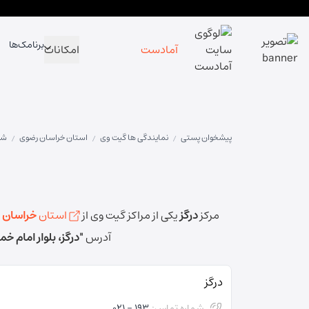
برنامک‌ها
آمادست
امکانات
پیشخوان پستی
نمایندگی ها گیت وی
استان خراسان رضوی
شه
/
/
/
مرکز
درگز
یکی از مراکز گیت وی از
استان
خراسان 
آدرس
"درگز، بلوار امام خ
درگز
شماره تماس:
193 - 021