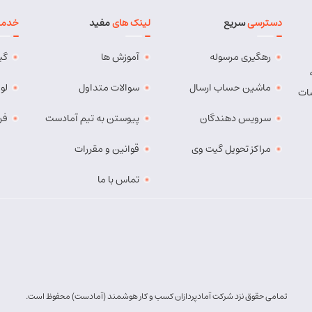
دسترسی
سریع
لینک های
مفید
خدما
رهگیری مرسوله
آموزش ها
گی
ماشین حساب ارسال
سوالات متداول
لو
ات
سرویس دهندگان
پیوستن به تیم آمادست
فر
مراکز تحویل گیت وی
قوانین و مقررات
تماس با ما
تمامی حقوق نزد شرکت آمادپردازان کسب و کار هوشمند (آمادست) محفوظ است.