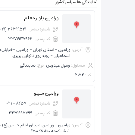
نمایندگی ها سراسر کشور
ورامین بلوار معلم
شماره تماس:
36299521 (021)
کد پستی:
3371937962
آدرس:
اسماعیلی - روبه روی نانوایی بربری
مسئول:
رسول عبدوس
نوع:
نمایندگی
کد:
2154
ورامین سیلو
شماره تماس:
8457 - 021
کد پستی:
3371995799
آدرس:
ورامین - ورامین.میدان امام حسین(ع)
.نبش کوچه رجاپلاک130