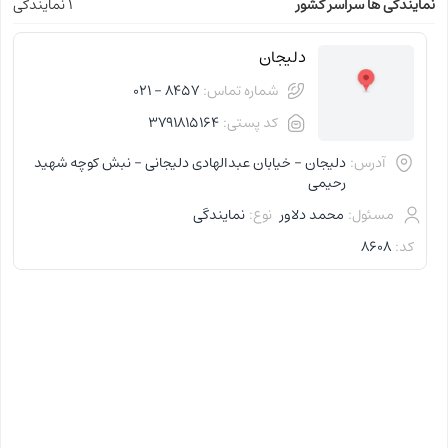
نمایندگی ها سراسر کشور
1 نمایندگی
دلیجان
شماره تماس:
8457 - 021
کد پستی:
3791815164
آدرس:
دلیجان - خیابان عبدالهادی دلیجانی - نبش کوچه شهید
رحیمی
مسئول:
محمد دلاور
نوع:
نمایندگی
کد:
8608