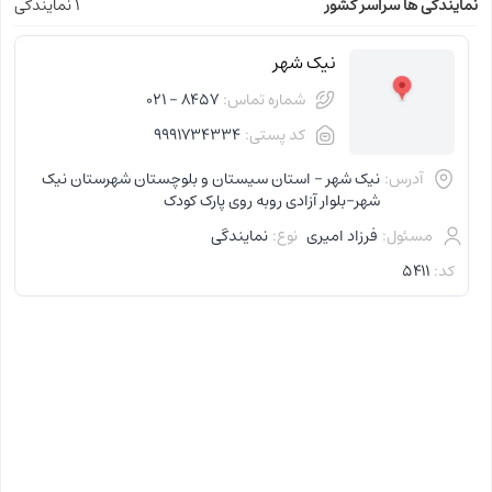
نمایندگی ها سراسر کشور
1 نمایندگی
نیک شهر
شماره تماس:
8457 - 021
کد پستی:
9991734334
آدرس:
نیک شهر - استان سیستان و بلوچستان شهرستان نیک
شهر-بلوار آزادی روبه روی پارک کودک
مسئول:
فرزاد امیری
نوع:
نمایندگی
کد:
5411