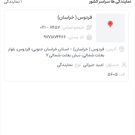
نمایندگی ها سراسر کشور
1 نمایندگی
فردوس ( خراسان)
شماره تماس:
8457 - 021
کد پستی:
9771874466
آدرس:
فردوس ( خراسان) - استان خراسان جنوبی، فردوس، بلوار
بعثت شمالی، نبش بعثت شمالی 7
مسئول:
امید حیرانی
نوع:
نمایندگی
کد:
5605