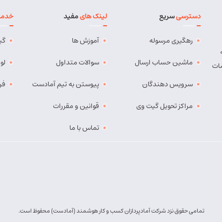
دسترسی
سریع
لینک های
مفید
خدما
رهگیری مرسوله
آموزش ها
گی
ماشین حساب ارسال
سوالات متداول
لو
ات
سرویس دهندگان
پیوستن به تیم آمادست
فر
مراکز تحویل گیت وی
قوانین و مقررات
تماس با ما
تمامی حقوق نزد شرکت آمادپردازان کسب و کار هوشمند (آمادست) محفوظ است.