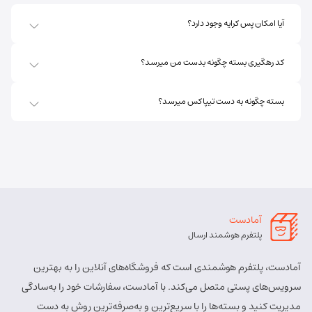
آدرس:
اهر - استان آذربایجان شرقی- اهر بلوار صاحب الزمان
آیا امکان پس کرایه وجود دارد؟
روبروی فروشگاه جانبو نبش کوچه پشمی
مسئول:
پریسا ساقی زنگ ملک
نوع:
نمایندگی
کد رهگیری بسته چگونه بدست من میرسد؟
کد:
4111
بسته چگونه به دست تیپاکس میرسد؟
اهر ارسباران
شماره تماس:
8457 - 021
کد پستی:
5451713158
آدرس:
اهر - اهر- تقاطع حزب الله – پایین تر از املاک صادقی –
روبروی بیمه پارسیان
آمادست
مسئول:
الهه برزگر کلوجه
نوع:
نمایندگی
پلتفرم هوشمند ارسال
کد:
4170
آمادست، پلتفرم هوشمندی است که فروشگاه‌های آنلاین را به بهترین
بستان آباد
سرویس‌های پستی متصل می‌کند. با آمادست، سفارشات خود را به‌سادگی
مدیریت کنید و بسته‌ها را با سریع‌ترین و به‌صرفه‌ترین روش به دست