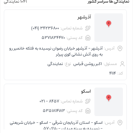
نمایندگی ها سراسر کشور
1041 نمایندگی
آذرشهر
شماره تماس:
34236800 (041)
کد پستی:
5371834470
آدرس:
آذرشهر - آذرشهر خیابان رضوان نرسیده به فلکه خانمیر رو
به روی آتش نشانی کوی پیرلر
مسئول:
اکبر روشن قیاس
نوع:
نمایندگی
کد:
4114
اسکو
شماره تماس:
8457 - 021
کد پستی:
5351814183
آدرس:
اسکو - استان آذربایجان شرقی - اسکو - خیابان شریعتی
- نرسیده به سبزه میدان - پلاک 57