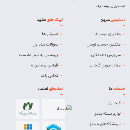
شماره تماس:
9143034038
مشتریان برسانید.
کد پستی:
5491814557
دسترسی
سریع
لینک های
مفید
آدرس:
بستان آباد - خیابان امام . اول کوچه سعدی . جنب صوتی
تصویری رادیو آسیا
رهگیری مرسوله
آموزش ها
مسئول:
مهدی دهقان
نوع:
نمایندگی
کد:
4119
ماشین حساب ارسال
سوالات متداول
سرویس دهندگان
پیوستن به تیم آمادست
بناب
مراکز تحویل گیت وی
قوانین و مقررات
شماره تماس:
37724268 (041)
تماس با ما
کد پستی:
5551765838
خدمات
ما
نمادهای
اعتماد
آدرس:
بناب - بناب ، خ امام خمینی ، میدان شهریار ، ابتدای
خیابان کارگر
گیت وی
مسئول:
وحید وفایی
نوع:
نمایندگی
لوازم بسته بندی
کد:
4107
فروشگاه‌های متصل