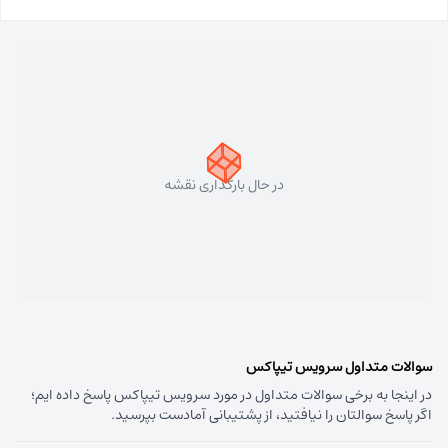
مسئول:
فاطمه کاظمی کلجاهی
نوع:
نمایندگی
کد:
4153
سهند
شماره تماس:
33448750 (041)
کد پستی:
5331758911
در حال بارگذاری نقشه
آدرس:
سهند - تبریز سهند میدان معلم بلوار شهریار نبش
متخصصین پنجم
مسئول:
علی فیروزی
نوع:
نمایندگی
کد:
4124
قره داغ اهر
سوالات متداول سرویس تیپاکس
در اینجا به برخی سوالات متداول در مورد سرویس تیپاکس پاسخ داده ایم؛
شماره تماس:
44237993 (041)
اگر پاسخ سوالتان را نیافتید، از پشتیبانی آمادست بپرسید.
کد پستی:
5451741613