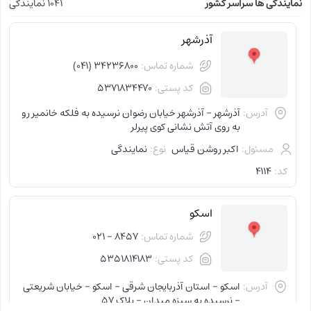
نمایندگی ها سراسر کشور
1041 نمایندگی
آذرشهر
شماره تماس:
34236800 (041)
کد پستی:
5371834470
آدرس:
آذرشهر - آذرشهر خیابان رضوان نرسیده به فلکه خانمیر رو
به روی آتش نشانی کوی پیرلر
مسئول:
اکبر روشن قیاس
نوع:
نمایندگی
کد:
4114
اسکو
شماره تماس:
8457 - 021
کد پستی:
5351814183
آدرس:
اسکو - استان آذربایجان شرقی - اسکو - خیابان شریعتی
- نرسیده به سبزه میدان - پلاک 57