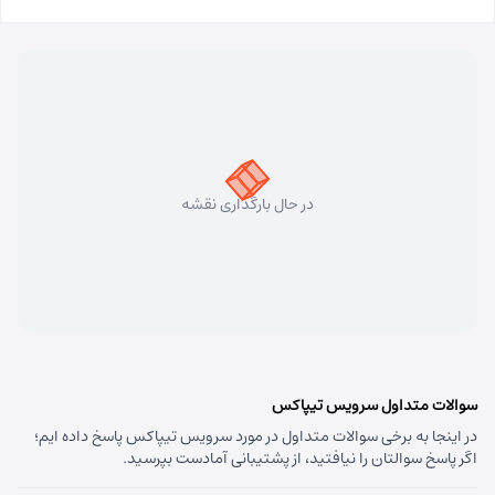
مسئول:
فاطمه کاظمی کلجاهی
نوع:
نمایندگی
کد:
4153
سهند
شماره تماس:
33448750 (041)
کد پستی:
5331758911
در حال بارگذاری نقشه
آدرس:
سهند - تبریز سهند میدان معلم بلوار شهریار نبش
متخصصین پنجم
مسئول:
علی فیروزی
نوع:
نمایندگی
کد:
4124
قره داغ اهر
سوالات متداول سرویس تیپاکس
در اینجا به برخی سوالات متداول در مورد سرویس تیپاکس پاسخ داده ایم؛
شماره تماس:
44237993 (041)
اگر پاسخ سوالتان را نیافتید، از پشتیبانی آمادست بپرسید.
کد پستی:
5451741613