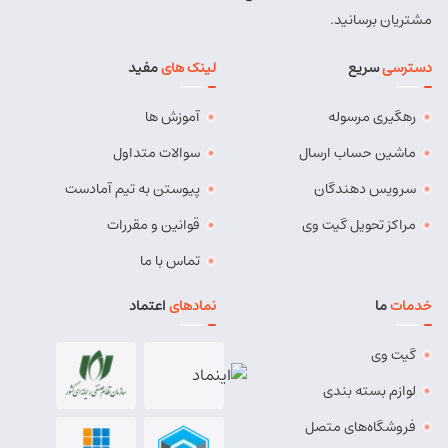
شماره تماس:
9143034038
مشتریان برسانید.
کد پستی:
5491814557
دسترسی
سریع
لینک های
مفید
آدرس:
بستان آباد - خیابان امام . اول کوچه سعدی . جنب صوتی
تصویری رادیو آسیا
رهگیری مرسوله
آموزش ها
مسئول:
مهدی دهقان
نوع:
نمایندگی
کد:
4119
ماشین حساب ارسال
سوالات متداول
سرویس دهندگان
پیوستن به تیم آمادست
بناب
مراکز تحویل گیت وی
قوانین و مقررات
شماره تماس:
37724268 (041)
تماس با ما
کد پستی:
5551765838
خدمات
ما
نمادهای
اعتماد
آدرس:
بناب - بناب ، خ امام خمینی ، میدان شهریار ، ابتدای
خیابان کارگر
گیت وی
مسئول:
وحید وفایی
نوع:
نمایندگی
لوازم بسته بندی
کد:
4107
فروشگاه‌های متصل