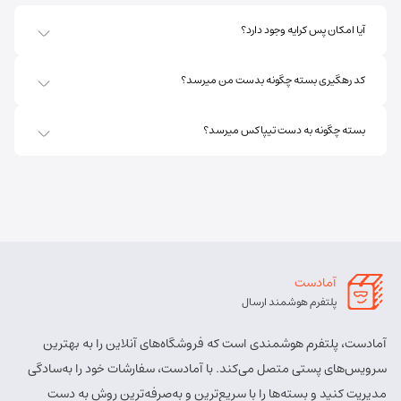
آدرس:
اهر - استان آذربایجان شرقی- اهر بلوار صاحب الزمان
آیا امکان پس کرایه وجود دارد؟
روبروی فروشگاه جانبو نبش کوچه پشمی
مسئول:
پریسا ساقی زنگ ملک
نوع:
نمایندگی
کد رهگیری بسته چگونه بدست من میرسد؟
کد:
4111
بسته چگونه به دست تیپاکس میرسد؟
اهر ارسباران
شماره تماس:
8457 - 021
کد پستی:
5451713158
آدرس:
اهر - اهر- تقاطع حزب الله – پایین تر از املاک صادقی –
روبروی بیمه پارسیان
آمادست
مسئول:
الهه برزگر کلوجه
نوع:
نمایندگی
پلتفرم هوشمند ارسال
کد:
4170
آمادست، پلتفرم هوشمندی است که فروشگاه‌های آنلاین را به بهترین
بستان آباد
سرویس‌های پستی متصل می‌کند. با آمادست، سفارشات خود را به‌سادگی
مدیریت کنید و بسته‌ها را با سریع‌ترین و به‌صرفه‌ترین روش به دست