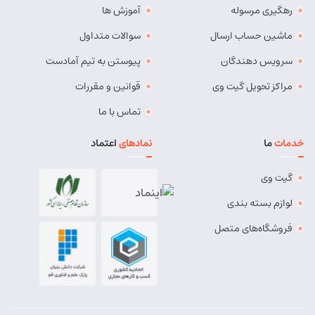
رهگیری مرسوله
آموزش ها
مسئول:
مهدی دهقان
نوع:
نمایندگی
کد:
4119
ماشین حساب ارسال
سوالات متداول
سرویس دهندگان
پیوستن به تیم آمادست
بناب
مراکز تحویل گیت وی
قوانین و مقررات
شماره تماس:
37724268 (041)
تماس با ما
کد پستی:
5551765838
خدمات
ما
نمادهای
اعتماد
آدرس:
بناب - بناب ، خ امام خمینی ، میدان شهریار ، ابتدای
خیابان کارگر
گیت وی
مسئول:
وحید وفایی
نوع:
نمایندگی
لوازم بسته بندی
کد:
4107
فروشگاه‌های متصل
بناب پیشرو
شماره تماس:
8457 - 021
کد پستی:
5551834435