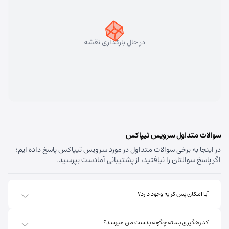
سهند
شماره تماس:
33448750 (041)
کد پستی:
5331758911
در حال بارگذاری نقشه
آدرس:
سهند - تبریز سهند میدان معلم بلوار شهریار نبش
متخصصین پنجم
مسئول:
علی فیروزی
نوع:
نمایندگی
کد:
4124
قره داغ اهر
سوالات متداول سرویس تیپاکس
در اینجا به برخی سوالات متداول در مورد سرویس تیپاکس پاسخ داده ایم؛
شماره تماس:
44237993 (041)
اگر پاسخ سوالتان را نیافتید، از پشتیبانی آمادست بپرسید.
کد پستی:
5451741613
آدرس:
اهر - استان آذربایجان شرقی- اهر بلوار صاحب الزمان
آیا امکان پس کرایه وجود دارد؟
روبروی فروشگاه جانبو نبش کوچه پشمی
مسئول:
پریسا ساقی زنگ ملک
نوع:
نمایندگی
کد رهگیری بسته چگونه بدست من میرسد؟
کد:
4111