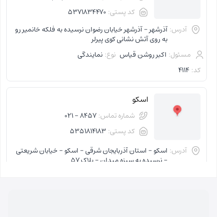
کد پستی:
5371834470
آدرس:
آذرشهر - آذرشهر خیابان رضوان نرسیده به فلکه خانمیر رو
به روی آتش نشانی کوی پیرلر
مسئول:
اکبر روشن قیاس
نوع:
نمایندگی
کد:
4114
اسکو
شماره تماس:
8457 - 021
کد پستی:
5351814183
آدرس:
اسکو - استان آذربایجان شرقی - اسکو - خیابان شریعتی
- نرسیده به سبزه میدان - پلاک 57
مسئول:
فاطمه کاظمی کلجاهی
نوع:
نمایندگی
کد:
4153