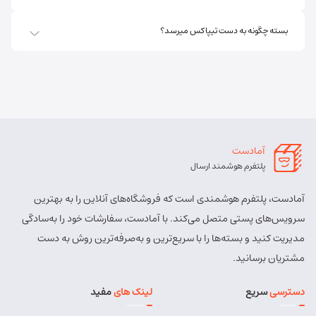
بسته چگونه به دست تیپاکس میرسد؟
اهر ارسباران
شماره تماس:
8457 - 021
کد پستی:
5451713158
آدرس:
اهر - اهر- تقاطع حزب الله – پایین تر از املاک صادقی –
روبروی بیمه پارسیان
آمادست
مسئول:
الهه برزگر کلوجه
نوع:
نمایندگی
پلتفرم هوشمند ارسال
کد:
4170
آمادست، پلتفرم هوشمندی است که فروشگاه‌های آنلاین را به بهترین
بستان آباد
سرویس‌های پستی متصل می‌کند. با آمادست، سفارشات خود را به‌سادگی
مدیریت کنید و بسته‌ها را با سریع‌ترین و به‌صرفه‌ترین روش به دست
شماره تماس:
9143034038
مشتریان برسانید.
کد پستی:
5491814557
دسترسی
سریع
لینک های
مفید
آدرس:
بستان آباد - خیابان امام . اول کوچه سعدی . جنب صوتی
تصویری رادیو آسیا