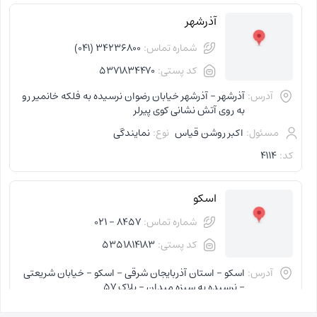
آذرشهر
شماره تماس:
34236800 (041)
کد پستی:
5371834470
آدرس:
آذرشهر - آذرشهر خیابان رضوان نرسیده به فلکه خانمیر رو
به روی آتش نشانی کوی پیرلر
مسئول:
اکبر روشن قیاس
نوع:
نمایندگی
کد:
4114
اسکو
شماره تماس:
8457 - 021
کد پستی:
5351814183
آدرس:
اسکو - استان آذربایجان شرقی - اسکو - خیابان شریعتی
- نرسیده به سبزه میدان - پلاک 57
مسئول:
فاطمه کاظمی کلجاهی
نوع:
نمایندگی