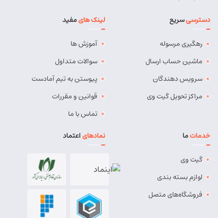
کد پستی:
5491814557
دسترسی
سریع
لینک های
مفید
آدرس:
بستان آباد - خیابان امام . اول کوچه سعدی . جنب صوتی
تصویری رادیو آسیا
رهگیری مرسوله
آموزش ها
مسئول:
مهدی دهقان
نوع:
نمایندگی
کد:
4119
ماشین حساب ارسال
سوالات متداول
سرویس دهندگان
پیوستن به تیم آمادست
بناب
مراکز تحویل گیت وی
قوانین و مقررات
شماره تماس:
37724268 (041)
تماس با ما
کد پستی:
5551765838
خدمات
ما
نمادهای
اعتماد
آدرس:
بناب - بناب ، خ امام خمینی ، میدان شهریار ، ابتدای
خیابان کارگر
گیت وی
مسئول:
وحید وفایی
نوع:
نمایندگی
لوازم بسته بندی
کد:
4107
فروشگاه‌های متصل
بناب پیشرو