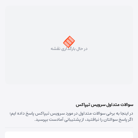
کد:
4153
سهند
شماره تماس:
33448750 (041)
کد پستی:
5331758911
در حال بارگذاری نقشه
آدرس:
سهند - تبریز سهند میدان معلم بلوار شهریار نبش
متخصصین پنجم
مسئول:
علی فیروزی
نوع:
نمایندگی
کد:
4124
قره داغ اهر
سوالات متداول سرویس تیپاکس
در اینجا به برخی سوالات متداول در مورد سرویس تیپاکس پاسخ داده ایم؛
شماره تماس:
44237993 (041)
اگر پاسخ سوالتان را نیافتید، از پشتیبانی آمادست بپرسید.
کد پستی:
5451741613
آدرس:
اهر - استان آذربایجان شرقی- اهر بلوار صاحب الزمان