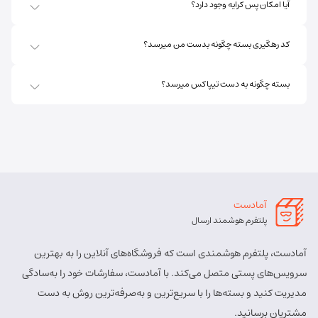
آیا امکان پس کرایه وجود دارد؟
روبروی فروشگاه جانبو نبش کوچه پشمی
مسئول:
پریسا ساقی زنگ ملک
نوع:
نمایندگی
کد رهگیری بسته چگونه بدست من میرسد؟
کد:
4111
بسته چگونه به دست تیپاکس میرسد؟
اهر ارسباران
شماره تماس:
8457 - 021
کد پستی:
5451713158
آدرس:
اهر - اهر- تقاطع حزب الله – پایین تر از املاک صادقی –
روبروی بیمه پارسیان
آمادست
مسئول:
الهه برزگر کلوجه
نوع:
نمایندگی
پلتفرم هوشمند ارسال
کد:
4170
آمادست، پلتفرم هوشمندی است که فروشگاه‌های آنلاین را به بهترین
بستان آباد
سرویس‌های پستی متصل می‌کند. با آمادست، سفارشات خود را به‌سادگی
مدیریت کنید و بسته‌ها را با سریع‌ترین و به‌صرفه‌ترین روش به دست
شماره تماس:
9143034038
مشتریان برسانید.