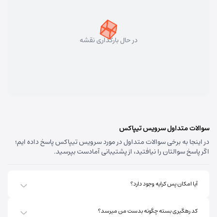
سهند
شماره تماس:
33448750 (041)
کد پستی:
5331758911
در حال بارگذاری نقشه
آدرس:
سهند - تبریز سهند میدان معلم بلوار شهریار نبش
متخصصین پنجم
مسئول:
علی فیروزی
نوع:
نمایندگی
کد:
4124
قره داغ اهر
سوالات متداول سرویس تیپاکس
در اینجا به برخی سوالات متداول در مورد سرویس تیپاکس پاسخ داده ایم؛
شماره تماس:
44237993 (041)
اگر پاسخ سوالتان را نیافتید، از پشتیبانی آمادست بپرسید.
کد پستی:
5451741613
آدرس:
اهر - استان آذربایجان شرقی- اهر بلوار صاحب الزمان
آیا امکان پس کرایه وجود دارد؟
روبروی فروشگاه جانبو نبش کوچه پشمی
مسئول:
پریسا ساقی زنگ ملک
نوع:
نمایندگی
کد رهگیری بسته چگونه بدست من میرسد؟
کد:
4111