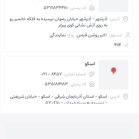
کد پستی:
5371834470
آدرس:
آذرشهر - آذرشهر خیابان رضوان نرسیده به فلکه خانمیر رو
به روی آتش نشانی کوی پیرلر
مسئول:
اکبر روشن قیاس
نوع:
نمایندگی
کد:
4114
اسکو
شماره تماس:
8457 - 021
کد پستی:
5351814183
آدرس:
اسکو - استان آذربایجان شرقی - اسکو - خیابان شریعتی
- نرسیده به سبزه میدان - پلاک 57
مسئول:
فاطمه کاظمی کلجاهی
نوع:
نمایندگی
کد:
4153