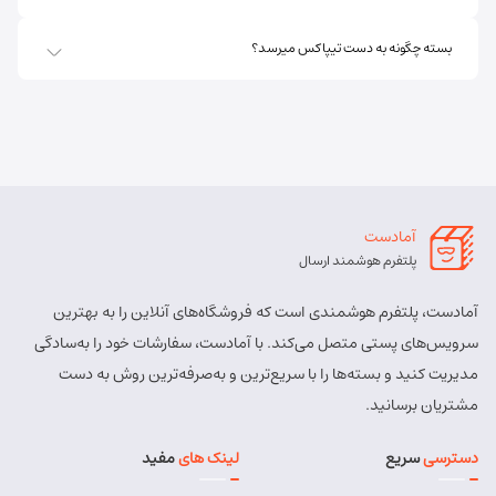
بسته چگونه به دست تیپاکس میرسد؟
اهر ارسباران
شماره تماس:
8457 - 021
کد پستی:
5451713158
آدرس:
اهر - اهر- تقاطع حزب الله – پایین تر از املاک صادقی –
روبروی بیمه پارسیان
آمادست
مسئول:
الهه برزگر کلوجه
نوع:
نمایندگی
پلتفرم هوشمند ارسال
کد:
4170
آمادست، پلتفرم هوشمندی است که فروشگاه‌های آنلاین را به بهترین
بستان آباد
سرویس‌های پستی متصل می‌کند. با آمادست، سفارشات خود را به‌سادگی
مدیریت کنید و بسته‌ها را با سریع‌ترین و به‌صرفه‌ترین روش به دست
شماره تماس:
9143034038
مشتریان برسانید.
کد پستی:
5491814557
دسترسی
سریع
لینک های
مفید
آدرس:
بستان آباد - خیابان امام . اول کوچه سعدی . جنب صوتی
تصویری رادیو آسیا