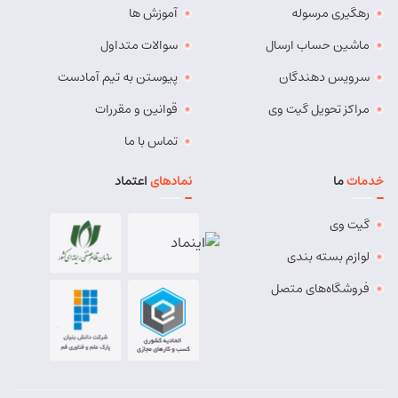
رهگیری مرسوله
آموزش ها
مسئول:
مهدی دهقان
نوع:
نمایندگی
کد:
4119
ماشین حساب ارسال
سوالات متداول
سرویس دهندگان
پیوستن به تیم آمادست
بناب
مراکز تحویل گیت وی
قوانین و مقررات
شماره تماس:
37724268 (041)
تماس با ما
کد پستی:
5551765838
خدمات
ما
نمادهای
اعتماد
آدرس:
بناب - بناب ، خ امام خمینی ، میدان شهریار ، ابتدای
خیابان کارگر
گیت وی
مسئول:
وحید وفایی
نوع:
نمایندگی
لوازم بسته بندی
کد:
4107
فروشگاه‌های متصل
بناب پیشرو
شماره تماس:
8457 - 021
کد پستی:
5551834435