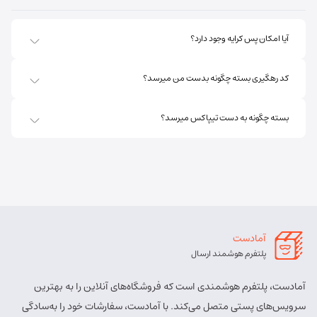
کد پستی:
5451741613
آدرس:
اهر - استان آذربایجان شرقی- اهر بلوار صاحب الزمان
آیا امکان پس کرایه وجود دارد؟
روبروی فروشگاه جانبو نبش کوچه پشمی
مسئول:
پریسا ساقی زنگ ملک
نوع:
نمایندگی
کد رهگیری بسته چگونه بدست من میرسد؟
کد:
4111
بسته چگونه به دست تیپاکس میرسد؟
اهر ارسباران
شماره تماس:
8457 - 021
کد پستی:
5451713158
آدرس:
اهر - اهر- تقاطع حزب الله – پایین تر از املاک صادقی –
روبروی بیمه پارسیان
آمادست
مسئول:
الهه برزگر کلوجه
نوع:
نمایندگی
پلتفرم هوشمند ارسال
کد:
4170
آمادست، پلتفرم هوشمندی است که فروشگاه‌های آنلاین را به بهترین
بستان آباد
سرویس‌های پستی متصل می‌کند. با آمادست، سفارشات خود را به‌سادگی