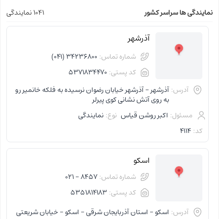
نمایندگی ها سراسر کشور
1041 نمایندگی
آذرشهر
شماره تماس:
34236800 (041)
کد پستی:
5371834470
آدرس:
آذرشهر - آذرشهر خیابان رضوان نرسیده به فلکه خانمیر رو
به روی آتش نشانی کوی پیرلر
مسئول:
اکبر روشن قیاس
نوع:
نمایندگی
کد:
4114
اسکو
شماره تماس:
8457 - 021
کد پستی:
5351814183
آدرس:
اسکو - استان آذربایجان شرقی - اسکو - خیابان شریعتی