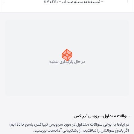
- نرسیده به سبزه میدان - پلاک 57
مسئول:
فاطمه کاظمی کلجاهی
نوع:
نمایندگی
کد:
4153
سهند
شماره تماس:
33448750 (041)
کد پستی:
5331758911
در حال بارگذاری نقشه
آدرس:
سهند - تبریز سهند میدان معلم بلوار شهریار نبش
متخصصین پنجم
مسئول:
علی فیروزی
نوع:
نمایندگی
کد:
4124
قره داغ اهر
سوالات متداول سرویس تیپاکس
در اینجا به برخی سوالات متداول در مورد سرویس تیپاکس پاسخ داده ایم؛
شماره تماس:
44237993 (041)
اگر پاسخ سوالتان را نیافتید، از پشتیبانی آمادست بپرسید.