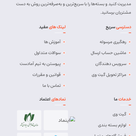
مدیریت کنید و بسته‌ها را با سریع‌ترین و به‌صرفه‌ترین روش به دست
شماره تماس:
9143034038
مشتریان برسانید.
کد پستی:
5491814557
دسترسی
سریع
لینک های
مفید
آدرس:
بستان آباد - خیابان امام . اول کوچه سعدی . جنب صوتی
تصویری رادیو آسیا
رهگیری مرسوله
آموزش ها
مسئول:
مهدی دهقان
نوع:
نمایندگی
کد:
4119
ماشین حساب ارسال
سوالات متداول
سرویس دهندگان
پیوستن به تیم آمادست
بناب
مراکز تحویل گیت وی
قوانین و مقررات
شماره تماس:
37724268 (041)
تماس با ما
کد پستی:
5551765838
خدمات
ما
نمادهای
اعتماد
آدرس:
بناب - بناب ، خ امام خمینی ، میدان شهریار ، ابتدای
خیابان کارگر
گیت وی
مسئول:
وحید وفایی
نوع:
نمایندگی
لوازم بسته بندی
کد:
4107
فروشگاه‌های متصل