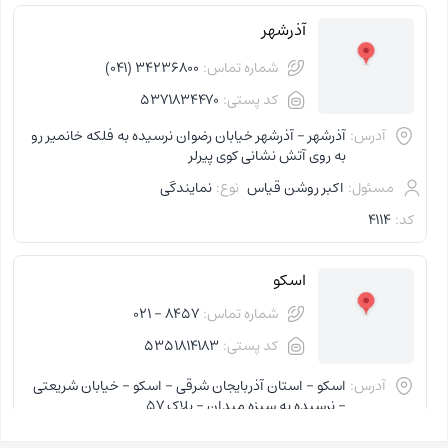
آذرشهر
شماره تماس:
34236800 (041)
کد پستی:
5371834470
آدرس:
آذرشهر - آذرشهر خیابان رضوان نرسیده به فلکه خانمیر رو
به روی آتش نشانی کوی پیرلر
مسئول:
اکبر روشن قیاس
نوع:
نمایندگی
کد:
4114
اسکو
شماره تماس:
8457 - 021
کد پستی:
5351814183
آدرس:
اسکو - استان آذربایجان شرقی - اسکو - خیابان شریعتی
- نرسیده به سبزه میدان - پلاک 57
مسئول:
فاطمه کاظمی کلجاهی
نوع:
نمایندگی