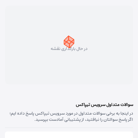
کد:
4153
سهند
شماره تماس:
33448750 (041)
کد پستی:
5331758911
در حال بارگذاری نقشه
آدرس:
سهند - تبریز سهند میدان معلم بلوار شهریار نبش
متخصصین پنجم
مسئول:
علی فیروزی
نوع:
نمایندگی
کد:
4124
قره داغ اهر
سوالات متداول سرویس تیپاکس
در اینجا به برخی سوالات متداول در مورد سرویس تیپاکس پاسخ داده ایم؛
شماره تماس:
44237993 (041)
اگر پاسخ سوالتان را نیافتید، از پشتیبانی آمادست بپرسید.
کد پستی:
5451741613
آدرس:
اهر - استان آذربایجان شرقی- اهر بلوار صاحب الزمان