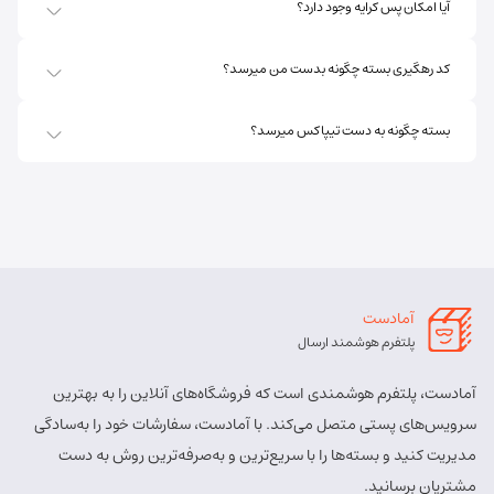
آیا امکان پس کرایه وجود دارد؟
روبروی فروشگاه جانبو نبش کوچه پشمی
مسئول:
پریسا ساقی زنگ ملک
نوع:
نمایندگی
کد رهگیری بسته چگونه بدست من میرسد؟
کد:
4111
بسته چگونه به دست تیپاکس میرسد؟
اهر ارسباران
شماره تماس:
8457 - 021
کد پستی:
5451713158
آدرس:
اهر - اهر- تقاطع حزب الله – پایین تر از املاک صادقی –
روبروی بیمه پارسیان
آمادست
مسئول:
الهه برزگر کلوجه
نوع:
نمایندگی
پلتفرم هوشمند ارسال
کد:
4170
آمادست، پلتفرم هوشمندی است که فروشگاه‌های آنلاین را به بهترین
بستان آباد
سرویس‌های پستی متصل می‌کند. با آمادست، سفارشات خود را به‌سادگی
مدیریت کنید و بسته‌ها را با سریع‌ترین و به‌صرفه‌ترین روش به دست
شماره تماس:
9143034038
مشتریان برسانید.