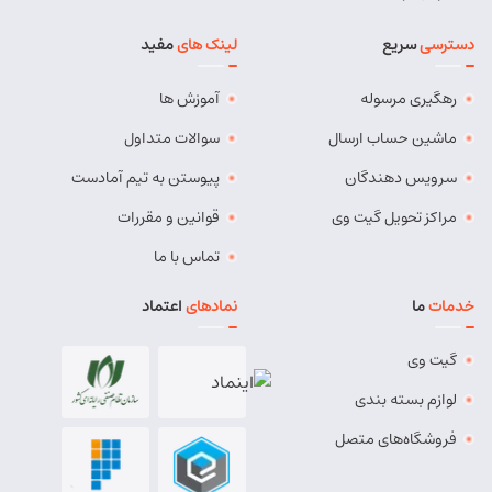
کد پستی:
5491814557
دسترسی
سریع
لینک های
مفید
آدرس:
بستان آباد - خیابان امام . اول کوچه سعدی . جنب صوتی
تصویری رادیو آسیا
رهگیری مرسوله
آموزش ها
مسئول:
مهدی دهقان
نوع:
نمایندگی
کد:
4119
ماشین حساب ارسال
سوالات متداول
سرویس دهندگان
پیوستن به تیم آمادست
بناب
مراکز تحویل گیت وی
قوانین و مقررات
شماره تماس:
37724268 (041)
تماس با ما
کد پستی:
5551765838
خدمات
ما
نمادهای
اعتماد
آدرس:
بناب - بناب ، خ امام خمینی ، میدان شهریار ، ابتدای
خیابان کارگر
گیت وی
مسئول:
وحید وفایی
نوع:
نمایندگی
لوازم بسته بندی
کد:
4107
فروشگاه‌های متصل
بناب پیشرو