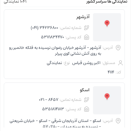
نمایندگی ها سراسر کشور
1041 نمایندگی
آذرشهر
شماره تماس:
34236800 (041)
کد پستی:
5371834470
آدرس:
آذرشهر - آذرشهر خیابان رضوان نرسیده به فلکه خانمیر رو
به روی آتش نشانی کوی پیرلر
مسئول:
اکبر روشن قیاس
نوع:
نمایندگی
کد:
4114
اسکو
شماره تماس:
8457 - 021
کد پستی:
5351814183
آدرس:
اسکو - استان آذربایجان شرقی - اسکو - خیابان شریعتی
- نرسیده به سبزه میدان - پلاک 57