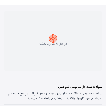
مسئول:
فاطمه کاظمی کلجاهی
نوع:
نمایندگی
کد:
4153
سهند
شماره تماس:
33448750 (041)
کد پستی:
5331758911
در حال بارگذاری نقشه
آدرس:
سهند - تبریز سهند میدان معلم بلوار شهریار نبش
متخصصین پنجم
مسئول:
علی فیروزی
نوع:
نمایندگی
کد:
4124
قره داغ اهر
سوالات متداول سرویس تیپاکس
در اینجا به برخی سوالات متداول در مورد سرویس تیپاکس پاسخ داده ایم؛
شماره تماس:
44237993 (041)
اگر پاسخ سوالتان را نیافتید، از پشتیبانی آمادست بپرسید.
کد پستی:
5451741613