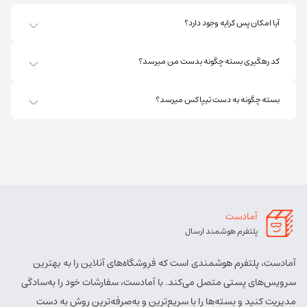
آدرس:
اهر - استان آذربایجان شرقی- اهر بلوار صاحب الزمان
آیا امکان پس کرایه وجود دارد؟
روبروی فروشگاه جانبو نبش کوچه پشمی
مسئول:
پریسا ساقی زنگ ملک
نوع:
نمایندگی
کد رهگیری بسته چگونه بدست من میرسد؟
کد:
4111
بسته چگونه به دست تیپاکس میرسد؟
اهر ارسباران
شماره تماس:
8457 - 021
کد پستی:
5451713158
آدرس:
اهر - اهر- تقاطع حزب الله – پایین تر از املاک صادقی –
روبروی بیمه پارسیان
آمادست
مسئول:
الهه برزگر کلوجه
نوع:
نمایندگی
پلتفرم هوشمند ارسال
کد:
4170
آمادست، پلتفرم هوشمندی است که فروشگاه‌های آنلاین را به بهترین
بستان آباد
سرویس‌های پستی متصل می‌کند. با آمادست، سفارشات خود را به‌سادگی
مدیریت کنید و بسته‌ها را با سریع‌ترین و به‌صرفه‌ترین روش به دست