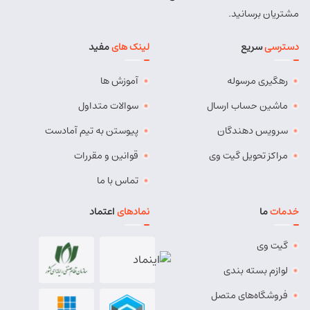
شماره تماس:
9143034038
مشتریان برسانید.
کد پستی:
5491814557
دسترسی
سریع
لینک های
مفید
آدرس:
بستان آباد - خیابان امام . اول کوچه سعدی . جنب صوتی
تصویری رادیو آسیا
رهگیری مرسوله
آموزش ها
مسئول:
مهدی دهقان
نوع:
نمایندگی
کد:
4119
ماشین حساب ارسال
سوالات متداول
سرویس دهندگان
پیوستن به تیم آمادست
بناب
مراکز تحویل گیت وی
قوانین و مقررات
شماره تماس:
37724268 (041)
تماس با ما
کد پستی:
5551765838
خدمات
ما
نمادهای
اعتماد
آدرس:
بناب - بناب ، خ امام خمینی ، میدان شهریار ، ابتدای
خیابان کارگر
گیت وی
مسئول:
وحید وفایی
نوع:
نمایندگی
لوازم بسته بندی
کد:
4107
فروشگاه‌های متصل