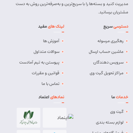
مدیریت کنید و بسته‌ها را با سریع‌ترین و به‌صرفه‌ترین روش به دست
شماره تماس:
9143034038
مشتریان برسانید.
کد پستی:
5491814557
دسترسی
سریع
لینک های
مفید
آدرس:
بستان آباد - خیابان امام . اول کوچه سعدی . جنب صوتی
تصویری رادیو آسیا
رهگیری مرسوله
آموزش ها
مسئول:
مهدی دهقان
نوع:
نمایندگی
کد:
4119
ماشین حساب ارسال
سوالات متداول
سرویس دهندگان
پیوستن به تیم آمادست
بناب
مراکز تحویل گیت وی
قوانین و مقررات
شماره تماس:
37724268 (041)
تماس با ما
کد پستی:
5551765838
خدمات
ما
نمادهای
اعتماد
آدرس:
بناب - بناب ، خ امام خمینی ، میدان شهریار ، ابتدای
خیابان کارگر
گیت وی
مسئول:
وحید وفایی
نوع:
نمایندگی
لوازم بسته بندی
کد:
4107
فروشگاه‌های متصل