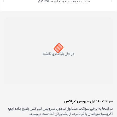
- نرسیده به سبزه میدان - پلاک 57
مسئول:
فاطمه کاظمی کلجاهی
نوع:
نمایندگی
کد:
4153
سهند
شماره تماس:
33448750 (041)
کد پستی:
5331758911
در حال بارگذاری نقشه
آدرس:
سهند - تبریز سهند میدان معلم بلوار شهریار نبش
متخصصین پنجم
مسئول:
علی فیروزی
نوع:
نمایندگی
کد:
4124
قره داغ اهر
سوالات متداول سرویس تیپاکس
در اینجا به برخی سوالات متداول در مورد سرویس تیپاکس پاسخ داده ایم؛
شماره تماس:
44237993 (041)
اگر پاسخ سوالتان را نیافتید، از پشتیبانی آمادست بپرسید.