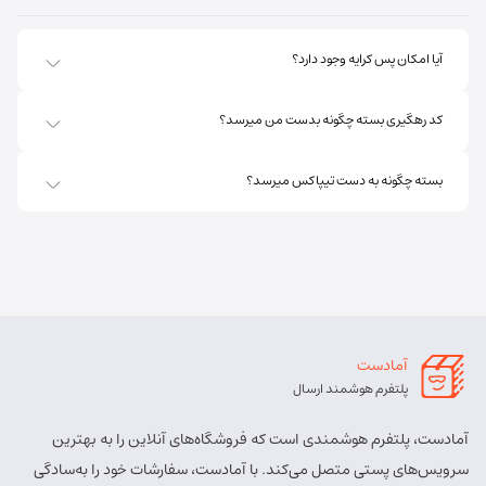
کد پستی:
5451741613
آدرس:
اهر - استان آذربایجان شرقی- اهر بلوار صاحب الزمان
آیا امکان پس کرایه وجود دارد؟
روبروی فروشگاه جانبو نبش کوچه پشمی
مسئول:
پریسا ساقی زنگ ملک
نوع:
نمایندگی
کد رهگیری بسته چگونه بدست من میرسد؟
کد:
4111
بسته چگونه به دست تیپاکس میرسد؟
اهر ارسباران
شماره تماس:
8457 - 021
کد پستی:
5451713158
آدرس:
اهر - اهر- تقاطع حزب الله – پایین تر از املاک صادقی –
روبروی بیمه پارسیان
آمادست
مسئول:
الهه برزگر کلوجه
نوع:
نمایندگی
پلتفرم هوشمند ارسال
کد:
4170
آمادست، پلتفرم هوشمندی است که فروشگاه‌های آنلاین را به بهترین
بستان آباد
سرویس‌های پستی متصل می‌کند. با آمادست، سفارشات خود را به‌سادگی