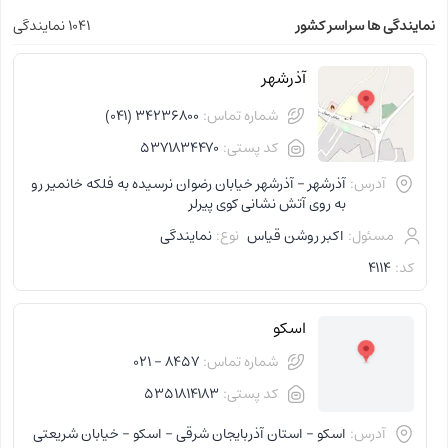
نمایندگی ها سراسر کشور
1041 نمایندگی
آذرشهر
شماره تماس:
34236800 (041)
کد پستی:
5371834470
آدرس:
آذرشهر - آذرشهر خیابان رضوان نرسیده به فلکه خانمیر رو
به روی آتش نشانی کوی پیرلر
مسئول:
اکبر روشن قیاس
نوع:
نمایندگی
کد:
4114
اسکو
شماره تماس:
8457 - 021
کد پستی:
5351814183
آدرس:
اسکو - استان آذربایجان شرقی - اسکو - خیابان شریعتی