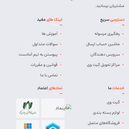
شماره تماس:
9143034038
مشتریان برسانید.
کد پستی:
5491814557
دسترسی
سریع
لینک های
مفید
آدرس:
بستان آباد - خیابان امام . اول کوچه سعدی . جنب صوتی
تصویری رادیو آسیا
رهگیری مرسوله
آموزش ها
مسئول:
مهدی دهقان
نوع:
نمایندگی
کد:
4119
ماشین حساب ارسال
سوالات متداول
سرویس دهندگان
پیوستن به تیم آمادست
بناب
مراکز تحویل گیت وی
قوانین و مقررات
شماره تماس:
37724268 (041)
تماس با ما
کد پستی:
5551765838
خدمات
ما
نمادهای
اعتماد
آدرس:
بناب - بناب ، خ امام خمینی ، میدان شهریار ، ابتدای
خیابان کارگر
گیت وی
مسئول:
وحید وفایی
نوع:
نمایندگی
لوازم بسته بندی
کد:
4107
فروشگاه‌های متصل