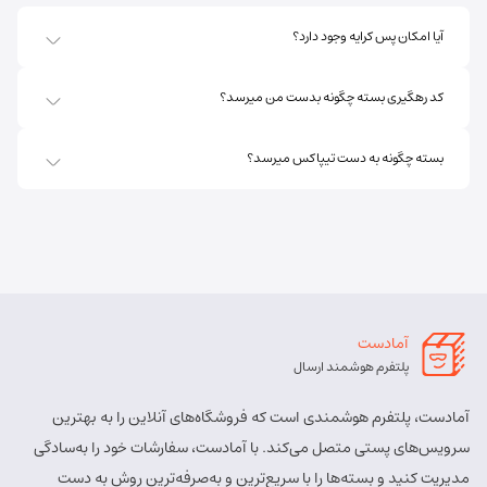
آدرس:
اهر - استان آذربایجان شرقی- اهر بلوار صاحب الزمان
آیا امکان پس کرایه وجود دارد؟
روبروی فروشگاه جانبو نبش کوچه پشمی
مسئول:
پریسا ساقی زنگ ملک
نوع:
نمایندگی
کد رهگیری بسته چگونه بدست من میرسد؟
کد:
4111
بسته چگونه به دست تیپاکس میرسد؟
اهر ارسباران
شماره تماس:
8457 - 021
کد پستی:
5451713158
آدرس:
اهر - اهر- تقاطع حزب الله – پایین تر از املاک صادقی –
روبروی بیمه پارسیان
آمادست
مسئول:
الهه برزگر کلوجه
نوع:
نمایندگی
پلتفرم هوشمند ارسال
کد:
4170
آمادست، پلتفرم هوشمندی است که فروشگاه‌های آنلاین را به بهترین
بستان آباد
سرویس‌های پستی متصل می‌کند. با آمادست، سفارشات خود را به‌سادگی
مدیریت کنید و بسته‌ها را با سریع‌ترین و به‌صرفه‌ترین روش به دست