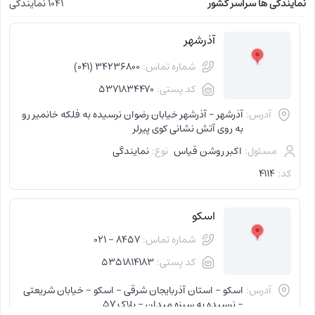
نمایندگی ها سراسر کشور
1041 نمایندگی
آذرشهر
شماره تماس:
34236800 (041)
کد پستی:
5371834470
آدرس:
آذرشهر - آذرشهر خیابان رضوان نرسیده به فلکه خانمیر رو
به روی آتش نشانی کوی پیرلر
مسئول:
اکبر روشن قیاس
نوع:
نمایندگی
کد:
4114
اسکو
شماره تماس:
8457 - 021
کد پستی:
5351814183
آدرس:
اسکو - استان آذربایجان شرقی - اسکو - خیابان شریعتی
- نرسیده به سبزه میدان - پلاک 57