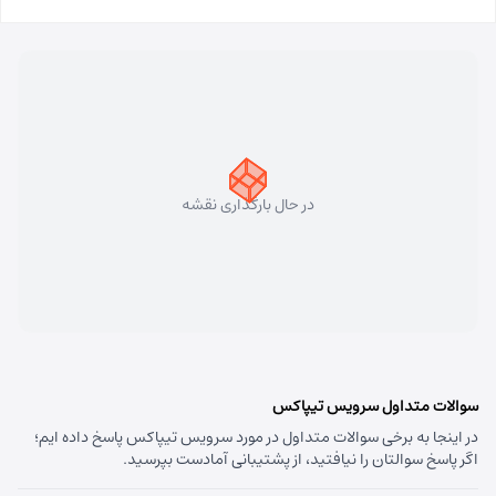
مسئول:
فاطمه کاظمی کلجاهی
نوع:
نمایندگی
کد:
4153
سهند
شماره تماس:
33448750 (041)
کد پستی:
5331758911
در حال بارگذاری نقشه
آدرس:
سهند - تبریز سهند میدان معلم بلوار شهریار نبش
متخصصین پنجم
مسئول:
علی فیروزی
نوع:
نمایندگی
کد:
4124
قره داغ اهر
سوالات متداول سرویس تیپاکس
در اینجا به برخی سوالات متداول در مورد سرویس تیپاکس پاسخ داده ایم؛
شماره تماس:
44237993 (041)
اگر پاسخ سوالتان را نیافتید، از پشتیبانی آمادست بپرسید.
کد پستی:
5451741613