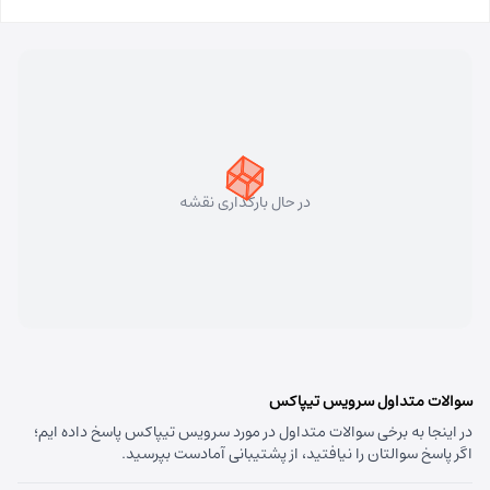
مسئول:
فاطمه کاظمی کلجاهی
نوع:
نمایندگی
کد:
4153
سهند
شماره تماس:
33448750 (041)
کد پستی:
5331758911
در حال بارگذاری نقشه
آدرس:
سهند - تبریز سهند میدان معلم بلوار شهریار نبش
متخصصین پنجم
مسئول:
علی فیروزی
نوع:
نمایندگی
کد:
4124
قره داغ اهر
سوالات متداول سرویس تیپاکس
در اینجا به برخی سوالات متداول در مورد سرویس تیپاکس پاسخ داده ایم؛
شماره تماس:
44237993 (041)
اگر پاسخ سوالتان را نیافتید، از پشتیبانی آمادست بپرسید.
کد پستی:
5451741613