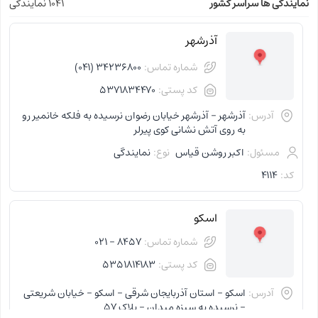
نمایندگی ها سراسر کشور
1041 نمایندگی
آذرشهر
شماره تماس:
34236800 (041)
کد پستی:
5371834470
آدرس:
آذرشهر - آذرشهر خیابان رضوان نرسیده به فلکه خانمیر رو
به روی آتش نشانی کوی پیرلر
مسئول:
اکبر روشن قیاس
نوع:
نمایندگی
کد:
4114
اسکو
شماره تماس:
8457 - 021
کد پستی:
5351814183
آدرس:
اسکو - استان آذربایجان شرقی - اسکو - خیابان شریعتی
- نرسیده به سبزه میدان - پلاک 57