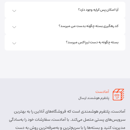
آدرس:
اهر - استان آذربایجان شرقی- اهر بلوار صاحب الزمان
آیا امکان پس کرایه وجود دارد؟
روبروی فروشگاه جانبو نبش کوچه پشمی
مسئول:
پریسا ساقی زنگ ملک
نوع:
نمایندگی
کد رهگیری بسته چگونه بدست من میرسد؟
کد:
4111
بسته چگونه به دست تیپاکس میرسد؟
اهر ارسباران
شماره تماس:
8457 - 021
کد پستی:
5451713158
آدرس:
اهر - اهر- تقاطع حزب الله – پایین تر از املاک صادقی –
روبروی بیمه پارسیان
آمادست
مسئول:
الهه برزگر کلوجه
نوع:
نمایندگی
پلتفرم هوشمند ارسال
کد:
4170
آمادست، پلتفرم هوشمندی است که فروشگاه‌های آنلاین را به بهترین
بستان آباد
سرویس‌های پستی متصل می‌کند. با آمادست، سفارشات خود را به‌سادگی
مدیریت کنید و بسته‌ها را با سریع‌ترین و به‌صرفه‌ترین روش به دست