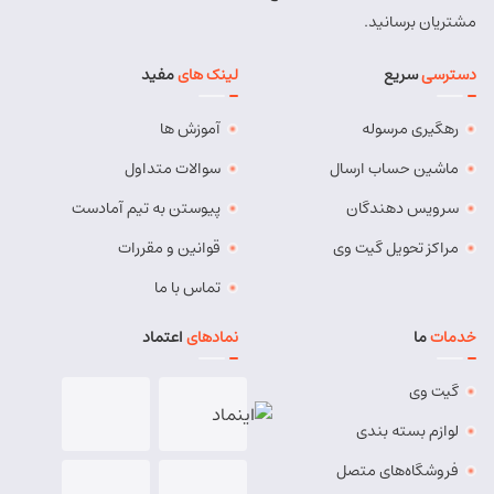
شماره تماس:
9143034038
مشتریان برسانید.
کد پستی:
5491814557
دسترسی
سریع
لینک های
مفید
آدرس:
بستان آباد - خیابان امام . اول کوچه سعدی . جنب صوتی
تصویری رادیو آسیا
رهگیری مرسوله
آموزش ها
مسئول:
مهدی دهقان
نوع:
نمایندگی
کد:
4119
ماشین حساب ارسال
سوالات متداول
سرویس دهندگان
پیوستن به تیم آمادست
بناب
مراکز تحویل گیت وی
قوانین و مقررات
شماره تماس:
37724268 (041)
تماس با ما
کد پستی:
5551765838
خدمات
ما
نمادهای
اعتماد
آدرس:
بناب - بناب ، خ امام خمینی ، میدان شهریار ، ابتدای
خیابان کارگر
گیت وی
مسئول:
وحید وفایی
نوع:
نمایندگی
لوازم بسته بندی
کد:
4107
فروشگاه‌های متصل