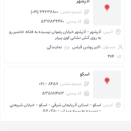
آذرشهر
شماره تماس:
34236800 (041)
کد پستی:
5371834470
آدرس:
آذرشهر - آذرشهر خیابان رضوان نرسیده به فلکه خانمیر رو
به روی آتش نشانی کوی پیرلر
مسئول:
اکبر روشن قیاس
نوع:
نمایندگی
کد:
4114
اسکو
شماره تماس:
8457 - 021
کد پستی:
5351814183
آدرس:
اسکو - استان آذربایجان شرقی - اسکو - خیابان شریعتی
- نرسیده به سبزه میدان - پلاک 57
مسئول:
فاطمه کاظمی کلجاهی
نوع:
نمایندگی
کد:
4153