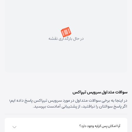
سهند
شماره تماس:
33448750 (041)
کد پستی:
5331758911
در حال بارگذاری نقشه
آدرس:
سهند - تبریز سهند میدان معلم بلوار شهریار نبش
متخصصین پنجم
مسئول:
علی فیروزی
نوع:
نمایندگی
کد:
4124
قره داغ اهر
سوالات متداول سرویس تیپاکس
در اینجا به برخی سوالات متداول در مورد سرویس تیپاکس پاسخ داده ایم؛
شماره تماس:
44237993 (041)
اگر پاسخ سوالتان را نیافتید، از پشتیبانی آمادست بپرسید.
کد پستی:
5451741613
آدرس:
اهر - استان آذربایجان شرقی- اهر بلوار صاحب الزمان
آیا امکان پس کرایه وجود دارد؟
روبروی فروشگاه جانبو نبش کوچه پشمی