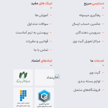
دسترسی
سریع
لینک های
مفید
آدرس:
بستان آباد - خیابان امام . اول کوچه سعدی . جنب صوتی
تصویری رادیو آسیا
رهگیری مرسوله
آموزش ها
مسئول:
مهدی دهقان
نوع:
نمایندگی
کد:
4119
ماشین حساب ارسال
سوالات متداول
سرویس دهندگان
پیوستن به تیم آمادست
بناب
مراکز تحویل گیت وی
قوانین و مقررات
شماره تماس:
37724268 (041)
تماس با ما
کد پستی:
5551765838
خدمات
ما
نمادهای
اعتماد
آدرس:
بناب - بناب ، خ امام خمینی ، میدان شهریار ، ابتدای
خیابان کارگر
گیت وی
مسئول:
وحید وفایی
نوع:
نمایندگی
لوازم بسته بندی
کد:
4107
فروشگاه‌های متصل
بناب پیشرو
شماره تماس:
8457 - 021