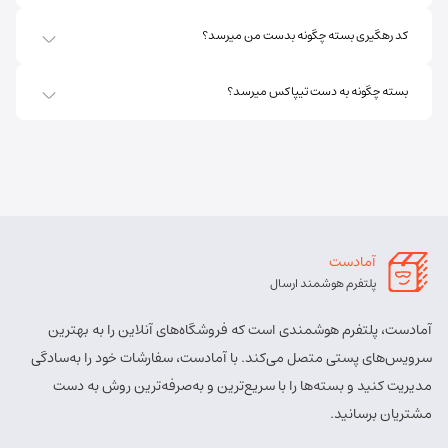
مسئول:
پریسا ساقی زنگ ملک
نوع:
نمایندگی
کد رهگیری بسته چگونه بدست من میرسد؟
کد:
4111
بسته چگونه به دست تیپاکس میرسد؟
اهر ارسباران
شماره تماس:
8457 - 021
کد پستی:
5451713158
آدرس:
اهر - اهر- تقاطع حزب الله – پایین تر از املاک صادقی –
روبروی بیمه پارسیان
آمادست
مسئول:
الهه برزگر کلوجه
نوع:
نمایندگی
پلتفرم هوشمند ارسال
کد:
4170
آمادست، پلتفرم هوشمندی است که فروشگاه‌های آنلاین را به بهترین
بستان آباد
سرویس‌های پستی متصل می‌کند. با آمادست، سفارشات خود را به‌سادگی
مدیریت کنید و بسته‌ها را با سریع‌ترین و به‌صرفه‌ترین روش به دست
شماره تماس:
9143034038
مشتریان برسانید.
کد پستی:
5491814557