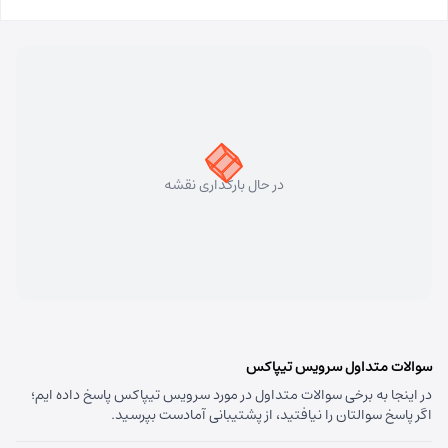
مسئول:
فاطمه کاظمی کلجاهی
نوع:
نمایندگی
کد:
4153
سهند
شماره تماس:
33448750 (041)
کد پستی:
5331758911
در حال بارگذاری نقشه
آدرس:
سهند - تبریز سهند میدان معلم بلوار شهریار نبش
متخصصین پنجم
مسئول:
علی فیروزی
نوع:
نمایندگی
کد:
4124
قره داغ اهر
سوالات متداول سرویس تیپاکس
در اینجا به برخی سوالات متداول در مورد سرویس تیپاکس پاسخ داده ایم؛
شماره تماس:
44237993 (041)
اگر پاسخ سوالتان را نیافتید، از پشتیبانی آمادست بپرسید.
کد پستی:
5451741613