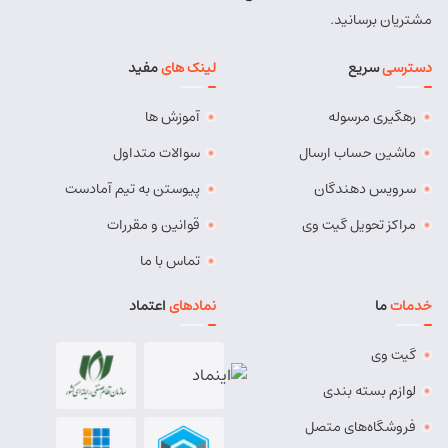
شماره تماس:
9143034038
مشتریان برسانید.
کد پستی:
5491814557
دسترسی
سریع
لینک های
مفید
آدرس:
بستان آباد - خیابان امام . اول کوچه سعدی . جنب صوتی
تصویری رادیو آسیا
رهگیری مرسوله
آموزش ها
مسئول:
مهدی دهقان
نوع:
نمایندگی
کد:
4119
ماشین حساب ارسال
سوالات متداول
سرویس دهندگان
پیوستن به تیم آمادست
بناب
مراکز تحویل گیت وی
قوانین و مقررات
شماره تماس:
37724268 (041)
تماس با ما
کد پستی:
5551765838
خدمات
ما
نمادهای
اعتماد
آدرس:
بناب - بناب ، خ امام خمینی ، میدان شهریار ، ابتدای
خیابان کارگر
گیت وی
مسئول:
وحید وفایی
نوع:
نمایندگی
لوازم بسته بندی
کد:
4107
فروشگاه‌های متصل