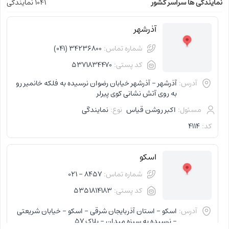
نمایندگی ها سراسر کشور
1041 نمایندگی
آذرشهر
شماره تماس:
34236800 (041)
کد پستی:
5371834470
آدرس:
آذرشهر - آذرشهر خیابان رضوان نرسیده به فلکه خانمیر رو
به روی آتش نشانی کوی پیرلر
مسئول:
اکبر روشن قیاس
نوع:
نمایندگی
کد:
4114
اسکو
شماره تماس:
8457 - 021
کد پستی:
5351814183
آدرس:
اسکو - استان آذربایجان شرقی - اسکو - خیابان شریعتی
- نرسیده به سبزه میدان - پلاک 57