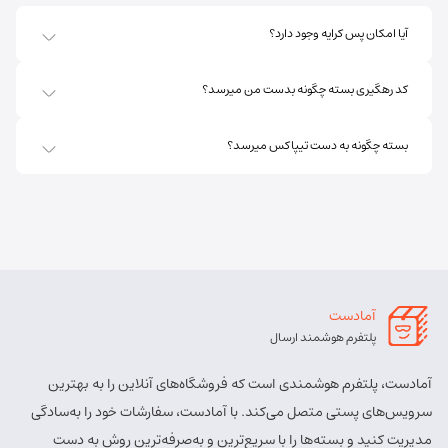
آدرس:
اهر - استان آذربایجان شرقی- اهر بلوار صاحب الزمان
آیا امکان پس کرایه وجود دارد؟
روبروی فروشگاه جانبو نبش کوچه پشمی
مسئول:
پریسا ساقی زنگ ملک
نوع:
نمایندگی
کد رهگیری بسته چگونه بدست من میرسد؟
کد:
4111
بسته چگونه به دست تیپاکس میرسد؟
اهر ارسباران
شماره تماس:
8457 - 021
کد پستی:
5451713158
آدرس:
اهر - اهر- تقاطع حزب الله – پایین تر از املاک صادقی –
روبروی بیمه پارسیان
آمادست
مسئول:
الهه برزگر کلوجه
نوع:
نمایندگی
پلتفرم هوشمند ارسال
کد:
4170
آمادست، پلتفرم هوشمندی است که فروشگاه‌های آنلاین را به بهترین
بستان آباد
سرویس‌های پستی متصل می‌کند. با آمادست، سفارشات خود را به‌سادگی
مدیریت کنید و بسته‌ها را با سریع‌ترین و به‌صرفه‌ترین روش به دست