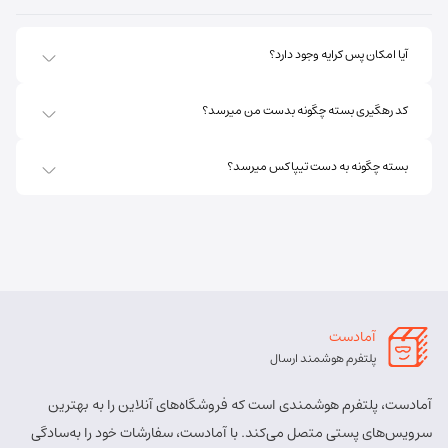
کد پستی:
5451741613
آدرس:
اهر - استان آذربایجان شرقی- اهر بلوار صاحب الزمان
آیا امکان پس کرایه وجود دارد؟
روبروی فروشگاه جانبو نبش کوچه پشمی
مسئول:
پریسا ساقی زنگ ملک
نوع:
نمایندگی
کد رهگیری بسته چگونه بدست من میرسد؟
کد:
4111
بسته چگونه به دست تیپاکس میرسد؟
اهر ارسباران
شماره تماس:
8457 - 021
کد پستی:
5451713158
آدرس:
اهر - اهر- تقاطع حزب الله – پایین تر از املاک صادقی –
روبروی بیمه پارسیان
آمادست
مسئول:
الهه برزگر کلوجه
نوع:
نمایندگی
پلتفرم هوشمند ارسال
کد:
4170
آمادست، پلتفرم هوشمندی است که فروشگاه‌های آنلاین را به بهترین
بستان آباد
سرویس‌های پستی متصل می‌کند. با آمادست، سفارشات خود را به‌سادگی