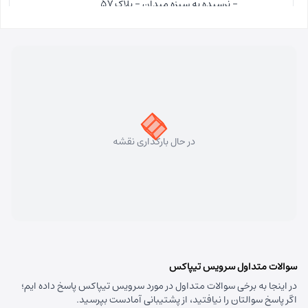
- نرسیده به سبزه میدان - پلاک 57
مسئول:
فاطمه کاظمی کلجاهی
نوع:
نمایندگی
کد:
4153
سهند
شماره تماس:
33448750 (041)
کد پستی:
5331758911
در حال بارگذاری نقشه
آدرس:
سهند - تبریز سهند میدان معلم بلوار شهریار نبش
متخصصین پنجم
مسئول:
علی فیروزی
نوع:
نمایندگی
کد:
4124
قره داغ اهر
سوالات متداول سرویس تیپاکس
در اینجا به برخی سوالات متداول در مورد سرویس تیپاکس پاسخ داده ایم؛
شماره تماس:
44237993 (041)
اگر پاسخ سوالتان را نیافتید، از پشتیبانی آمادست بپرسید.