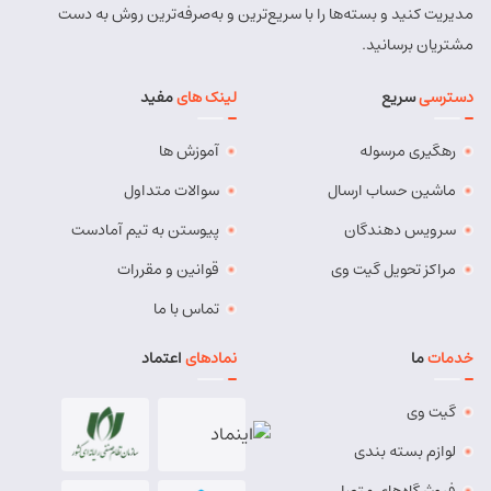
مدیریت کنید و بسته‌ها را با سریع‌ترین و به‌صرفه‌ترین روش به دست
شماره تماس:
9143034038
مشتریان برسانید.
کد پستی:
5491814557
دسترسی
سریع
لینک های
مفید
آدرس:
بستان آباد - خیابان امام . اول کوچه سعدی . جنب صوتی
تصویری رادیو آسیا
رهگیری مرسوله
آموزش ها
مسئول:
مهدی دهقان
نوع:
نمایندگی
کد:
4119
ماشین حساب ارسال
سوالات متداول
سرویس دهندگان
پیوستن به تیم آمادست
بناب
مراکز تحویل گیت وی
قوانین و مقررات
شماره تماس:
37724268 (041)
تماس با ما
کد پستی:
5551765838
خدمات
ما
نمادهای
اعتماد
آدرس:
بناب - بناب ، خ امام خمینی ، میدان شهریار ، ابتدای
خیابان کارگر
گیت وی
مسئول:
وحید وفایی
نوع:
نمایندگی
لوازم بسته بندی
کد:
4107
فروشگاه‌های متصل