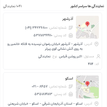
نمایندگی ها سراسر کشور
1041 نمایندگی
آذرشهر
شماره تماس:
34236800 (041)
کد پستی:
5371834470
آدرس:
آذرشهر - آذرشهر خیابان رضوان نرسیده به فلکه خانمیر رو
به روی آتش نشانی کوی پیرلر
مسئول:
اکبر روشن قیاس
نوع:
نمایندگی
کد:
4114
اسکو
شماره تماس:
8457 - 021
کد پستی:
5351814183
آدرس:
اسکو - استان آذربایجان شرقی - اسکو - خیابان شریعتی