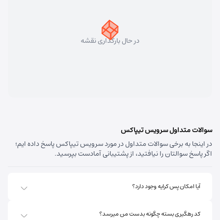
سهند
شماره تماس:
33448750 (041)
کد پستی:
5331758911
در حال بارگذاری نقشه
آدرس:
سهند - تبریز سهند میدان معلم بلوار شهریار نبش
متخصصین پنجم
مسئول:
علی فیروزی
نوع:
نمایندگی
کد:
4124
قره داغ اهر
سوالات متداول سرویس تیپاکس
در اینجا به برخی سوالات متداول در مورد سرویس تیپاکس پاسخ داده ایم؛
شماره تماس:
44237993 (041)
اگر پاسخ سوالتان را نیافتید، از پشتیبانی آمادست بپرسید.
کد پستی:
5451741613
آدرس:
اهر - استان آذربایجان شرقی- اهر بلوار صاحب الزمان
آیا امکان پس کرایه وجود دارد؟
روبروی فروشگاه جانبو نبش کوچه پشمی
مسئول:
پریسا ساقی زنگ ملک
نوع:
نمایندگی
کد رهگیری بسته چگونه بدست من میرسد؟
کد:
4111