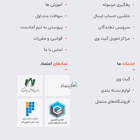
رهگیری مرسوله
آموزش ها
مسئول:
مهدی دهقان
نوع:
نمایندگی
کد:
4119
ماشین حساب ارسال
سوالات متداول
سرویس دهندگان
پیوستن به تیم آمادست
بناب
مراکز تحویل گیت وی
قوانین و مقررات
شماره تماس:
37724268 (041)
تماس با ما
کد پستی:
5551765838
خدمات
ما
نمادهای
اعتماد
آدرس:
بناب - بناب ، خ امام خمینی ، میدان شهریار ، ابتدای
خیابان کارگر
گیت وی
مسئول:
وحید وفایی
نوع:
نمایندگی
لوازم بسته بندی
کد:
4107
فروشگاه‌های متصل
بناب پیشرو
شماره تماس:
8457 - 021
کد پستی:
5551834435