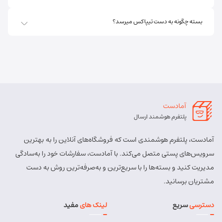
بسته چگونه به دست تیپاکس میرسد؟
اهر ارسباران
شماره تماس:
8457 - 021
کد پستی:
5451713158
آدرس:
اهر - اهر- تقاطع حزب الله – پایین تر از املاک صادقی –
روبروی بیمه پارسیان
آمادست
مسئول:
الهه برزگر کلوجه
نوع:
نمایندگی
پلتفرم هوشمند ارسال
کد:
4170
آمادست، پلتفرم هوشمندی است که فروشگاه‌های آنلاین را به بهترین
بستان آباد
سرویس‌های پستی متصل می‌کند. با آمادست، سفارشات خود را به‌سادگی
مدیریت کنید و بسته‌ها را با سریع‌ترین و به‌صرفه‌ترین روش به دست
شماره تماس:
9143034038
مشتریان برسانید.
کد پستی:
5491814557
دسترسی
سریع
لینک های
مفید
آدرس:
بستان آباد - خیابان امام . اول کوچه سعدی . جنب صوتی
تصویری رادیو آسیا