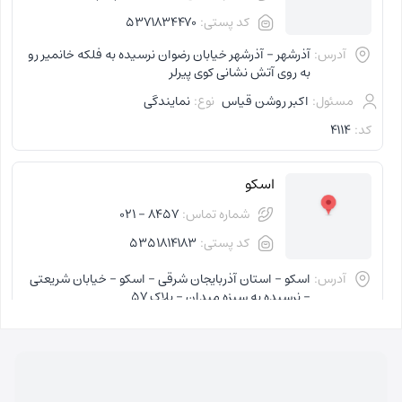
کد پستی:
5371834470
آدرس:
آذرشهر - آذرشهر خیابان رضوان نرسیده به فلکه خانمیر رو
به روی آتش نشانی کوی پیرلر
مسئول:
اکبر روشن قیاس
نوع:
نمایندگی
کد:
4114
اسکو
شماره تماس:
8457 - 021
کد پستی:
5351814183
آدرس:
اسکو - استان آذربایجان شرقی - اسکو - خیابان شریعتی
- نرسیده به سبزه میدان - پلاک 57
مسئول:
فاطمه کاظمی کلجاهی
نوع:
نمایندگی
کد:
4153