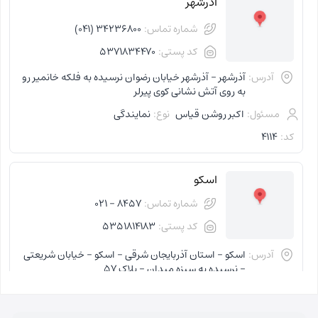
آذرشهر
شماره تماس:
34236800 (041)
کد پستی:
5371834470
آدرس:
آذرشهر - آذرشهر خیابان رضوان نرسیده به فلکه خانمیر رو
به روی آتش نشانی کوی پیرلر
مسئول:
اکبر روشن قیاس
نوع:
نمایندگی
کد:
4114
اسکو
شماره تماس:
8457 - 021
کد پستی:
5351814183
آدرس:
اسکو - استان آذربایجان شرقی - اسکو - خیابان شریعتی
- نرسیده به سبزه میدان - پلاک 57
مسئول:
فاطمه کاظمی کلجاهی
نوع:
نمایندگی
کد:
4153