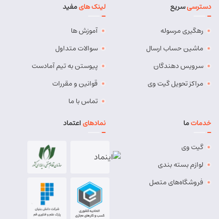
دسترسی
سریع
لینک های
مفید
آدرس:
بستان آباد - خیابان امام . اول کوچه سعدی . جنب صوتی
تصویری رادیو آسیا
رهگیری مرسوله
آموزش ها
مسئول:
مهدی دهقان
نوع:
نمایندگی
کد:
4119
ماشین حساب ارسال
سوالات متداول
سرویس دهندگان
پیوستن به تیم آمادست
بناب
مراکز تحویل گیت وی
قوانین و مقررات
شماره تماس:
37724268 (041)
تماس با ما
کد پستی:
5551765838
خدمات
ما
نمادهای
اعتماد
آدرس:
بناب - بناب ، خ امام خمینی ، میدان شهریار ، ابتدای
خیابان کارگر
گیت وی
مسئول:
وحید وفایی
نوع:
نمایندگی
لوازم بسته بندی
کد:
4107
فروشگاه‌های متصل
بناب پیشرو
شماره تماس:
8457 - 021