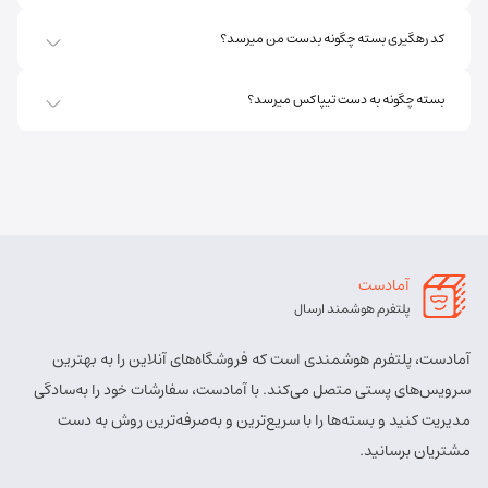
مسئول:
پریسا ساقی زنگ ملک
نوع:
نمایندگی
کد رهگیری بسته چگونه بدست من میرسد؟
کد:
4111
بسته چگونه به دست تیپاکس میرسد؟
اهر ارسباران
شماره تماس:
8457 - 021
کد پستی:
5451713158
آدرس:
اهر - اهر- تقاطع حزب الله – پایین تر از املاک صادقی –
روبروی بیمه پارسیان
آمادست
مسئول:
الهه برزگر کلوجه
نوع:
نمایندگی
پلتفرم هوشمند ارسال
کد:
4170
آمادست، پلتفرم هوشمندی است که فروشگاه‌های آنلاین را به بهترین
بستان آباد
سرویس‌های پستی متصل می‌کند. با آمادست، سفارشات خود را به‌سادگی
مدیریت کنید و بسته‌ها را با سریع‌ترین و به‌صرفه‌ترین روش به دست
شماره تماس:
9143034038
مشتریان برسانید.
کد پستی:
5491814557