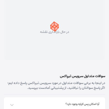
سهند
شماره تماس:
33448750 (041)
کد پستی:
5331758911
در حال بارگذاری نقشه
آدرس:
سهند - تبریز سهند میدان معلم بلوار شهریار نبش
متخصصین پنجم
مسئول:
علی فیروزی
نوع:
نمایندگی
کد:
4124
قره داغ اهر
سوالات متداول سرویس تیپاکس
در اینجا به برخی سوالات متداول در مورد سرویس تیپاکس پاسخ داده ایم؛
شماره تماس:
44237993 (041)
اگر پاسخ سوالتان را نیافتید، از پشتیبانی آمادست بپرسید.
کد پستی:
5451741613
آدرس:
اهر - استان آذربایجان شرقی- اهر بلوار صاحب الزمان
آیا امکان پس کرایه وجود دارد؟
روبروی فروشگاه جانبو نبش کوچه پشمی