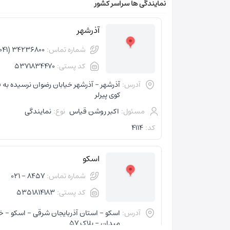
نمایندگی ها سراسر کشور
آذرشهر
شماره تماس:
34236800 (041)
کد پستی:
5371834470
آدرس:
آذرشهر - آذرشهر خیابان رضوان نرسیده به 
کوی پیرلر
مسئول:
اکبر روشن قیاس
نوع:
نمایندگی
کد:
4114
اسکو
شماره تماس:
8457 - 021
کد پستی:
5351814183
آدرس:
اسکو - استان آذربایجان شرقی - اسکو - خ
میدان - پلاک 57