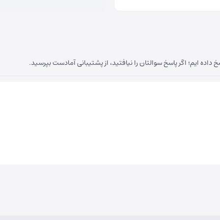
داده ایم؛ اگر پاسخ سوالتان را نیافتید، از پشتیبانی آمادست بپرسید.
هریار نبش متخصصین پنجم
حب الزمان روبروی فروشگاه جانبو