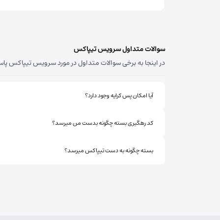
مسئول:
فاطمه کاظمی کلجاهی
نوع:
نمایندگی
کد:
4153
سوالات متداول سرویس تیپاکس
سهند
در اینجا به برخی سوالات متداول در مورد سرویس تیپاکس پاسخ 
شماره تماس:
33448750 (041)
کد پستی:
5331758911
آیا امکان پس کرایه وجود دارد؟
آدرس:
سهند - تبریز سهند میدان معلم بلوار ش
مسئول:
علی فیروزی
نوع:
نمایندگی
کد رهگیری بسته چگونه بدست من میرسد؟
کد:
4124
بسته چگونه به دست تیپاکس میرسد؟
قره داغ اهر
شماره تماس:
44237993 (041)
کد پستی:
5451741613
آدرس:
اهر - استان آذربایجان شرقی- اهر بلوار صا