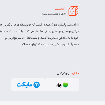
نبش کوچه پشمی
آمادست
مسئول:
پریسا ساقی زنگ ملک
نوع:
نمایندگی
پلتفرم هوشمند ارسال
کد:
4111
آمادست، پلتفرم هوشمندی است که فروشگاه‌های آنلاین را به
بهترین سرویس‌های پستی متصل می‌کند. با آمادست، سفارش
اهر ارسباران
خود را به‌سادگی مدیریت کنید و بسته‌ها را با سریع‌ترین و
شماره تماس:
8457 - 021
به‌صرفه‌ترین روش به دست مشتریان برسانید.
کد پستی:
5451713158
آدرس:
اهر - اهر- تقاطع حزب الله – پایین تر از ا
مسئول:
الهه برزگر کلوجه
نوع:
نمایندگی
دانلود
اپلیکیشن
کد:
4170
بستان آباد
شماره تماس:
9143034038
کد پستی:
5491814557