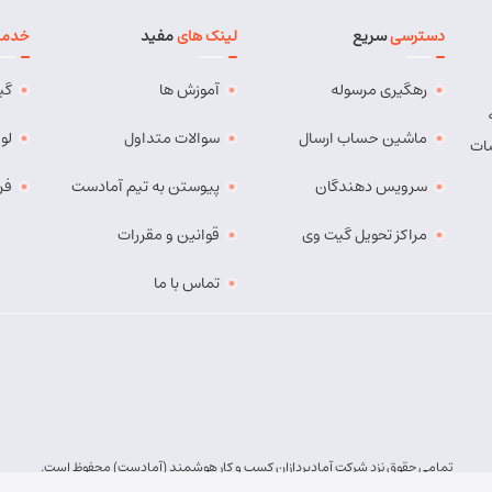
دسترسی
سریع
لینک های
مفید
خدما
رهگیری مرسوله
آموزش ها
گی
ماشین حساب ارسال
سوالات متداول
لو
ات
سرویس دهندگان
پیوستن به تیم آمادست
فر
مراکز تحویل گیت وی
قوانین و مقررات
ملاک صادقی – روبروی بیمه پارسیان
تماس با ما
تمامی حقوق نزد شرکت آمادپردازان کسب و کار هوشمند (آمادست) محفوظ است.