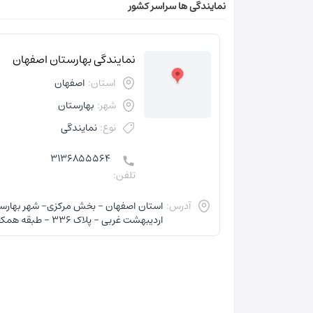
نمایندگی ها سراسر کشور
نمایندگی بهارستان اصفهان
استان:
اصفهان
شهر:
بهارستان
نوع:
نمایندگی
3136855564
تلفن:
آدرس:
اردیبهشت غربی - پلاک 336 - طبقه همکف