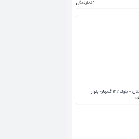
1 نمایندگی
استان اصفهان - بخش مرکزی- شهر بهارستان - بلوک 122 گلبهار- بلوار