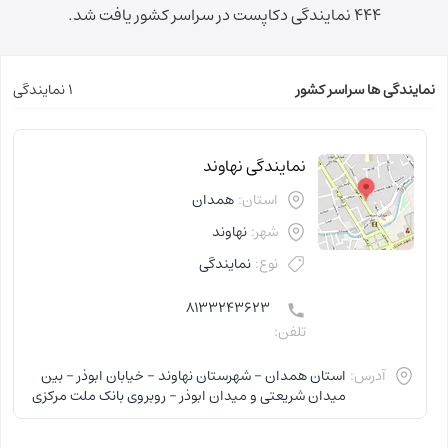
444 نمایندگی دکاپست در سراسر کشور یافت شد.
نمایندگی ها سراسر کشور
1 نمایندگی
نمایندگی نهاوند
استان:
همدان
شهر:
نهاوند
نوع:
نمایندگی
8133243623
تلفن:
آدرس:
استان همدان - شهرستان نهاوند - خیابان ابوذر - بین
میدان شریعتی و میدان ابوذر - روبروی بانک ملت مرکزی