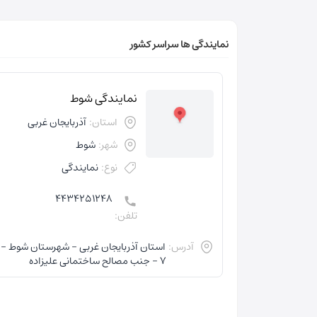
نمایندگی ها سراسر کشور
نمایندگی شوط
استان:
آذربایجان غربی
شهر:
شوط
نوع:
نمایندگی
4434251248
تلفن:
آدرس:
استان آذربایجان غربی - شهرستان شوط -
7 - جنب مصالح ساختمانی علیزاده