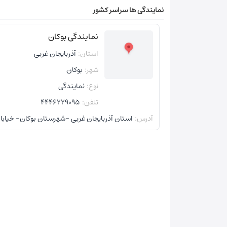
نمایندگی ها سراسر کشور
نمایندگی بوکان
استان:
آذربایجان غربی
شهر:
بوکان
نوع:
نمایندگی
تلفن:
4446229095
آدرس:
استان آذربایجان غربی -‌شهرستان بوکان- خیابان