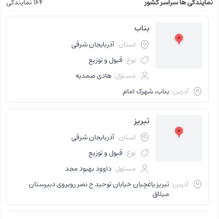
نمایندگی ها سراسر کشور
164 نمایندگی
بناب
استان:
آذربایجان شرقی
نوع:
قبول و توزیع
مسئول:
هادی صمدیه
آدرس:
بناب، شهرک امام
تبریز
استان:
آذربایجان شرقی
نوع:
قبول و توزیع
مسئول:
داوود بهبود مجد
آدرس:
تبریز یاغچیان خیابان توحید خ نصر روبروی دبیرستان
میثاق