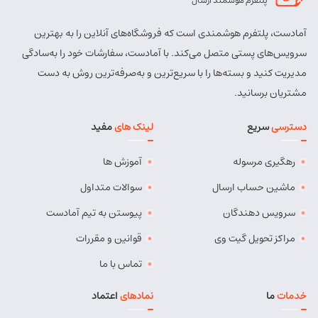
پلتفرم هوشمند ارسال
استان:
آذربایجان شرقی
نوع:
قبول
آمادست، پلتفرم هوشمندی است که فروشگاه‌های آنلاین را به بهترین
سرویس‌های پستی متصل می‌کند. با آمادست، سفارشات خود را به‌سادگی
مسئول:
رضا نوای باغبان
مدیریت کنید و بسته‌ها را با سریع‌ترین و به‌صرفه‌ترین روش به دست
آدرس:
تبریز، ب آزادی، خ. ملت، خ. ولی عصر، ک. 8 متری سوم
مشتریان برسانید.
تبریز
دسترسی
سریع
لینک های
مفید
استان:
آذربایجان شرقی
رهگیری مرسوله
آموزش ها
نوع:
قبول
ماشین حساب ارسال
سوالات متداول
مسئول:
احمد عسگری
سرویس دهندگان
پیوستن به تیم آمادست
آدرس:
تبریز چهار راه لاله خیابان سالاری (شهید زبردست) بعد از
کوی آقاجانزاده دفتر پیشخوان 1183
مراکز تحویل گیت وی
قوانین و مقررات
تماس با ما
تبریز
استان:
آذربایجان شرقی
خدمات
ما
نمادهای
اعتماد
نوع:
قبول