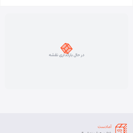
تبریز
استان:
آذربایجان شرقی
نوع:
قبول
مسئول:
ابراهیم مددی پیغان
آدرس:
خیابان شهید آیت ا….مدنی (دارایی) جنب بانک مسکن
شهید مدنی تبریز
در حال بارگذاری نقشه
تبریز
استان:
آذربایجان شرقی
نوع:
قبول
مسئول:
فرناز مهراد
آدرس:
تبریز شهرک باغمیشه ، روبه‌روی پمپ بنزین، جنب قنادی
پاک
آمادست
تبریز