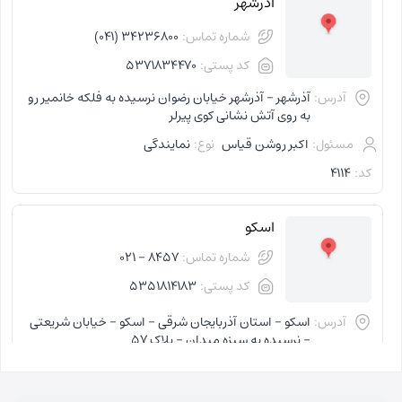
آذرشهر
شماره تماس:
34236800 (041)
کد پستی:
5371834470
آدرس:
آذرشهر - آذرشهر خیابان رضوان نرسیده به فلکه خانمیر رو
به روی آتش نشانی کوی پیرلر
مسئول:
اکبر روشن قیاس
نوع:
نمایندگی
کد:
4114
اسکو
شماره تماس:
8457 - 021
کد پستی:
5351814183
آدرس:
اسکو - استان آذربایجان شرقی - اسکو - خیابان شریعتی
- نرسیده به سبزه میدان - پلاک 57
مسئول:
فاطمه کاظمی کلجاهی
نوع:
نمایندگی
کد:
4153