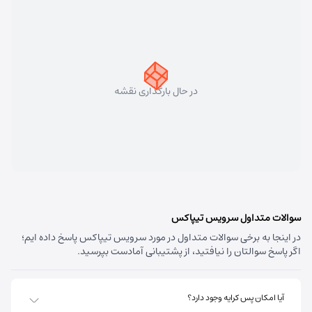
سهند
شماره تماس:
33448750 (041)
کد پستی:
5331758911
در حال بارگذاری نقشه
آدرس:
سهند - تبریز سهند میدان معلم بلوار شهریار نبش
متخصصین پنجم
مسئول:
علی فیروزی
نوع:
نمایندگی
کد:
4124
قره داغ اهر
سوالات متداول سرویس تیپاکس
در اینجا به برخی سوالات متداول در مورد سرویس تیپاکس پاسخ داده ایم؛
شماره تماس:
44237993 (041)
اگر پاسخ سوالتان را نیافتید، از پشتیبانی آمادست بپرسید.
کد پستی:
5451741613
آدرس:
اهر - استان آذربایجان شرقی- اهر بلوار صاحب الزمان
آیا امکان پس کرایه وجود دارد؟
روبروی فروشگاه جانبو نبش کوچه پشمی