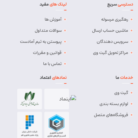
دسترسی
سریع
لینک های
مفید
آدرس:
بستان آباد - خیابان امام . اول کوچه سعدی . جنب صوتی
تصویری رادیو آسیا
رهگیری مرسوله
آموزش ها
مسئول:
مهدی دهقان
نوع:
نمایندگی
کد:
4119
ماشین حساب ارسال
سوالات متداول
سرویس دهندگان
پیوستن به تیم آمادست
بناب
مراکز تحویل گیت وی
قوانین و مقررات
شماره تماس:
37724268 (041)
تماس با ما
کد پستی:
5551765838
خدمات
ما
نمادهای
اعتماد
آدرس:
بناب - بناب ، خ امام خمینی ، میدان شهریار ، ابتدای
خیابان کارگر
گیت وی
مسئول:
وحید وفایی
نوع:
نمایندگی
لوازم بسته بندی
کد:
4107
فروشگاه‌های متصل
بناب پیشرو
شماره تماس:
8457 - 021