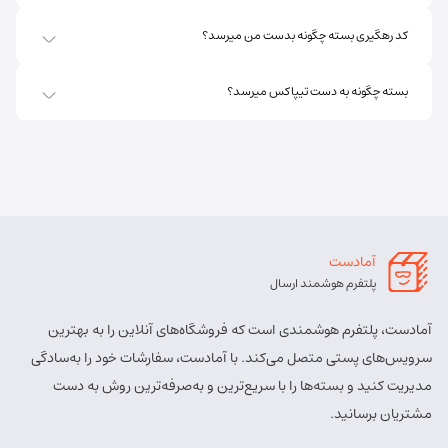
مسئول:
پریسا ساقی زنگ ملک
نوع:
نمایندگی
کد رهگیری بسته چگونه بدست من میرسد؟
کد:
4111
بسته چگونه به دست تیپاکس میرسد؟
اهر ارسباران
شماره تماس:
8457 - 021
کد پستی:
5451713158
آدرس:
اهر - اهر- تقاطع حزب الله – پایین تر از املاک صادقی –
روبروی بیمه پارسیان
آمادست
مسئول:
الهه برزگر کلوجه
نوع:
نمایندگی
پلتفرم هوشمند ارسال
کد:
4170
آمادست، پلتفرم هوشمندی است که فروشگاه‌های آنلاین را به بهترین
بستان آباد
سرویس‌های پستی متصل می‌کند. با آمادست، سفارشات خود را به‌سادگی
مدیریت کنید و بسته‌ها را با سریع‌ترین و به‌صرفه‌ترین روش به دست
شماره تماس:
9143034038
مشتریان برسانید.
کد پستی:
5491814557