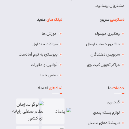
شماره تماس:
9143034038
مشتریان برسانید.
کد پستی:
5491814557
دسترسی
سریع
لینک های
مفید
آدرس:
بستان آباد - خیابان امام . اول کوچه سعدی . جنب صوتی
تصویری رادیو آسیا
رهگیری مرسوله
آموزش ها
مسئول:
مهدی دهقان
نوع:
نمایندگی
کد:
4119
ماشین حساب ارسال
سوالات متداول
سرویس دهندگان
پیوستن به تیم آمادست
بناب
مراکز تحویل گیت وی
قوانین و مقررات
شماره تماس:
37724268 (041)
تماس با ما
کد پستی:
5551765838
خدمات
ما
نمادهای
اعتماد
آدرس:
بناب - بناب ، خ امام خمینی ، میدان شهریار ، ابتدای
خیابان کارگر
گیت وی
مسئول:
وحید وفایی
نوع:
نمایندگی
لوازم بسته بندی
کد:
4107
فروشگاه‌های متصل