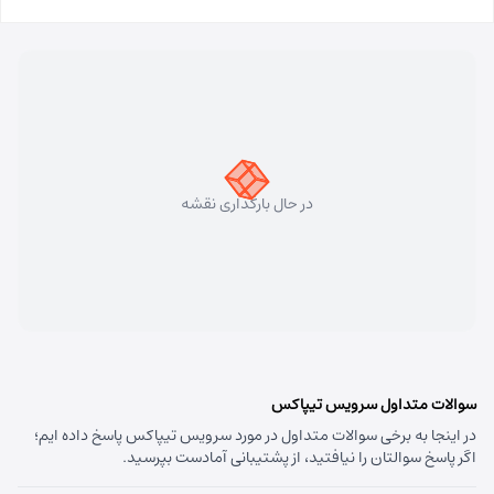
مسئول:
فاطمه کاظمی کلجاهی
نوع:
نمایندگی
کد:
4153
سهند
شماره تماس:
33448750 (041)
کد پستی:
5331758911
در حال بارگذاری نقشه
آدرس:
سهند - تبریز سهند میدان معلم بلوار شهریار نبش
متخصصین پنجم
مسئول:
علی فیروزی
نوع:
نمایندگی
کد:
4124
قره داغ اهر
سوالات متداول سرویس تیپاکس
در اینجا به برخی سوالات متداول در مورد سرویس تیپاکس پاسخ داده ایم؛
شماره تماس:
44237993 (041)
اگر پاسخ سوالتان را نیافتید، از پشتیبانی آمادست بپرسید.
کد پستی:
5451741613