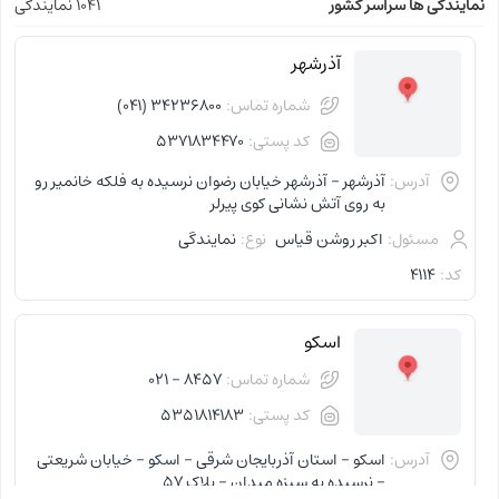
نمایندگی ها سراسر کشور
1041 نمایندگی
آذرشهر
شماره تماس:
34236800 (041)
کد پستی:
5371834470
آدرس:
آذرشهر - آذرشهر خیابان رضوان نرسیده به فلکه خانمیر رو
به روی آتش نشانی کوی پیرلر
مسئول:
اکبر روشن قیاس
نوع:
نمایندگی
کد:
4114
اسکو
شماره تماس:
8457 - 021
کد پستی:
5351814183
آدرس:
اسکو - استان آذربایجان شرقی - اسکو - خیابان شریعتی
- نرسیده به سبزه میدان - پلاک 57