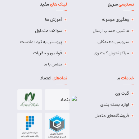
دسترسی
سریع
لینک های
مفید
آدرس:
بستان آباد - خیابان امام . اول کوچه سعدی . جنب صوتی
تصویری رادیو آسیا
رهگیری مرسوله
آموزش ها
مسئول:
مهدی دهقان
نوع:
نمایندگی
کد:
4119
ماشین حساب ارسال
سوالات متداول
سرویس دهندگان
پیوستن به تیم آمادست
بناب
مراکز تحویل گیت وی
قوانین و مقررات
شماره تماس:
37724268 (041)
تماس با ما
کد پستی:
5551765838
خدمات
ما
نمادهای
اعتماد
آدرس:
بناب - بناب ، خ امام خمینی ، میدان شهریار ، ابتدای
خیابان کارگر
گیت وی
مسئول:
وحید وفایی
نوع:
نمایندگی
لوازم بسته بندی
کد:
4107
فروشگاه‌های متصل
بناب پیشرو
شماره تماس:
8457 - 021