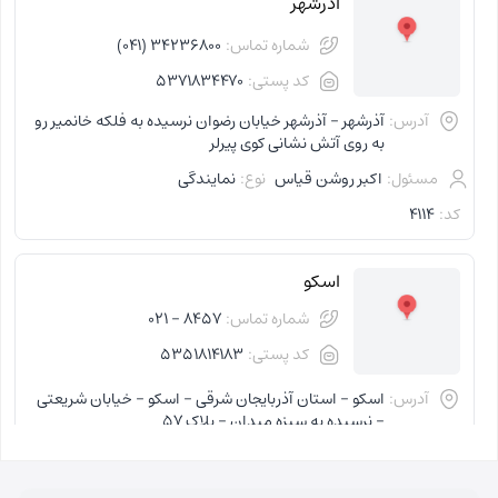
آذرشهر
شماره تماس:
34236800 (041)
کد پستی:
5371834470
آدرس:
آذرشهر - آذرشهر خیابان رضوان نرسیده به فلکه خانمیر رو
به روی آتش نشانی کوی پیرلر
مسئول:
اکبر روشن قیاس
نوع:
نمایندگی
کد:
4114
اسکو
شماره تماس:
8457 - 021
کد پستی:
5351814183
آدرس:
اسکو - استان آذربایجان شرقی - اسکو - خیابان شریعتی
- نرسیده به سبزه میدان - پلاک 57
مسئول:
فاطمه کاظمی کلجاهی
نوع:
نمایندگی
کد:
4153