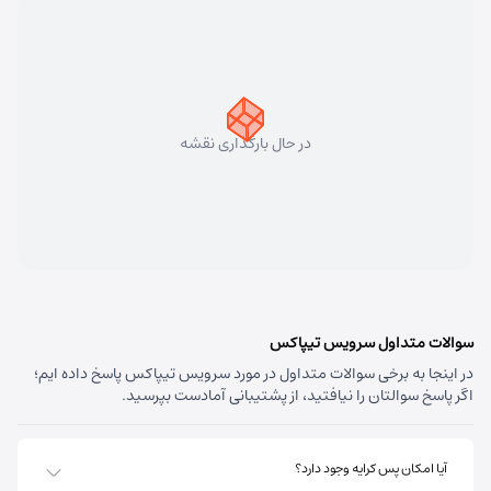
سهند
شماره تماس:
33448750 (041)
کد پستی:
5331758911
در حال بارگذاری نقشه
آدرس:
سهند - تبریز سهند میدان معلم بلوار شهریار نبش
متخصصین پنجم
مسئول:
علی فیروزی
نوع:
نمایندگی
کد:
4124
قره داغ اهر
سوالات متداول سرویس تیپاکس
در اینجا به برخی سوالات متداول در مورد سرویس تیپاکس پاسخ داده ایم؛
شماره تماس:
44237993 (041)
اگر پاسخ سوالتان را نیافتید، از پشتیبانی آمادست بپرسید.
کد پستی:
5451741613
آدرس:
اهر - استان آذربایجان شرقی- اهر بلوار صاحب الزمان
آیا امکان پس کرایه وجود دارد؟
روبروی فروشگاه جانبو نبش کوچه پشمی