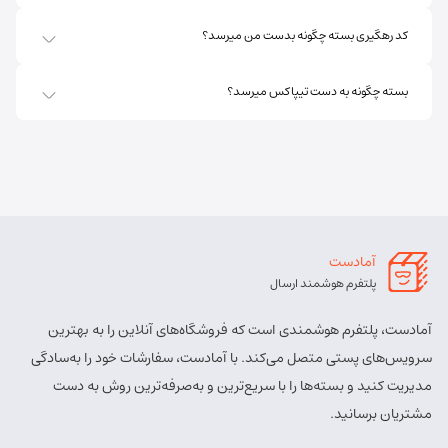
مسئول:
پریسا ساقی زنگ ملک
نوع:
نمایندگی
کد رهگیری بسته چگونه بدست من میرسد؟
کد:
4111
بسته چگونه به دست تیپاکس میرسد؟
اهر ارسباران
شماره تماس:
8457 - 021
کد پستی:
5451713158
آدرس:
اهر - اهر- تقاطع حزب الله – پایین تر از املاک صادقی –
روبروی بیمه پارسیان
آمادست
مسئول:
الهه برزگر کلوجه
نوع:
نمایندگی
پلتفرم هوشمند ارسال
کد:
4170
آمادست، پلتفرم هوشمندی است که فروشگاه‌های آنلاین را به بهترین
بستان آباد
سرویس‌های پستی متصل می‌کند. با آمادست، سفارشات خود را به‌سادگی
مدیریت کنید و بسته‌ها را با سریع‌ترین و به‌صرفه‌ترین روش به دست
شماره تماس:
9143034038
مشتریان برسانید.
کد پستی:
5491814557